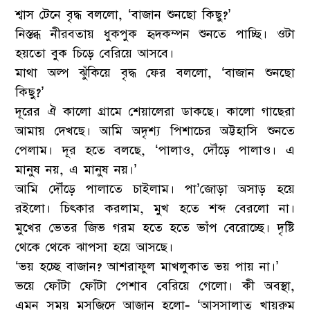
শ্বাস টেনে বৃদ্ধ বললো, ‘বাজান শুনছো কিছু?’
নিস্তব্ধ নীরবতায় ধুকপুক হৃদকম্পন শুনতে পাচ্ছি। ওটা
হয়তো বুক চিড়ে বেরিয়ে আসবে।
মাথা অল্প ঝুঁকিয়ে বৃদ্ধ ফের বললো, ‘বাজান শুনছো
কিছু?’
দূরের ঐ কালো গ্রামে শেয়ালেরা ডাকছে। কালো গাছেরা
আমায় দেখছে। আমি অদৃশ্য পিশাচের অট্টহাসি শুনতে
পেলাম। দূর হতে বলছে, ‘পালাও, দৌঁড়ে পালাও। এ
মানুষ নয়, এ মানুষ নয়।’
আমি দৌঁড়ে পালাতে চাইলাম। পা’জোড়া অসাড় হয়ে
রইলো। চিৎকার করলাম, মুখ হতে শব্দ বেরলো না।
মুখের ভেতর জিভ গরম হতে হতে ভাঁপ বেরোচ্ছে। দৃষ্টি
থেকে থেকে ঝাপসা হয়ে আসছে।
‘ভয় হচ্ছে বাজান? আশরাফুল মাখলুকাত ভয় পায় না।’
ভয়ে ফোঁটা ফোঁটা পেশাব বেরিয়ে গেলো। কী অবস্থা,
এমন সময় মসজিদে আজান হলো- ‘আসসালাতু খায়রুম