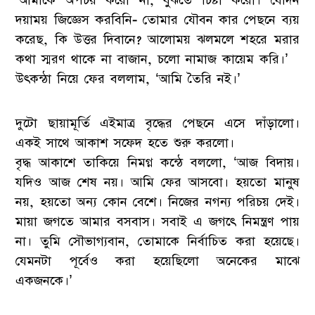
‘আমাকে অপচয় করো না, বুঝতে চিষ্টা করো। যেদিন
দয়াময় জিজ্ঞেস করবিনি- তোমার যৌবন কার পেছনে ব্যয়
করেছ, কি উত্তর দিবানে? আলোময় ঝলমলে শহরে মরার
কথা স্মরণ থাকে না বাজান, চলো নামাজ কায়েম করি।’
উৎকন্ঠা নিয়ে ফের বললাম, ‘আমি তৈরি নই।’
দুটো ছায়ামূর্তি এইমাত্র বৃদ্ধের পেছনে এসে দাঁড়ালো।
একই সাথে আকাশ সফেদ হতে শুরু করলো।
বৃদ্ধ আকাশে তাকিয়ে নিমগ্ন কন্ঠে বললো, ‘আজ বিদায়।
যদিও আজ শেষ নয়। আমি ফের আসবো। হয়তো মানুষ
নয়, হয়তো অন্য কোন বেশে। নিজের নগন্য পরিচয় দেই।
মায়া জগতে আমার বসবাস। সবাই এ জগৎে নিমন্ত্রণ পায়
না। তুমি সৌভাগ্যবান, তোমাকে নির্বাচিত করা হয়েছে।
যেমনটা পূর্বেও করা হয়েছিলো অনেকের মাঝে
একজনকে।’