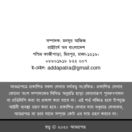
সম্পাদক: মনসুর আজিজ
রাইটার্স অব বাংলাদেশ
পশ্চিম কাজীপাড়া, মিরপুর, ঢাকা-১২১৬।
+৮৮০১৯১৮ ৮২২ ০০৭
ই-মেইল: addapatra@gmail.com
আড্ডাপত্রে প্রকাশিত সকল লেখার সর্বস্বত্ব সংরক্ষিত। প্রকাশিত লেখার
কোনো অংশ সম্পাদকের লিখিত অনুমতি ছাড়া কোনোরূপ পুনরুৎপাদন
বা প্রতিলিপি করা বা প্রকাশ করা যাবে না। এই শর্ত লঙ্ঘিত হলে উপযুক্ত
আইনী ব্যবস্থা গ্রহণ করা হবে। প্রকাশিত লেখার দায় শুধুমাত্র লেখকের,
আড্ডাপত্র বা তার সা‌থে সম্পৃক্ত কেউ এর দায় গ্রহণ করবে না।
স্বত্ব © ২০২০ আড্ডাপত্র