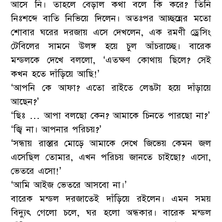
আসে নি। তাহলে বেড়াল কথা বলে কি করে? তিনি
নিঃশব্দে বাতি নিভিয়ে দিলেন। অতঃপর আচ্ছন্নের মতো
শোবার ঘরের দরজায় এসে দেখলেন, এক রমণী ড্রেসিং
টেবিলের সামনে উলঙ্গ হয়ে চুল আঁচরাচ্ছে। বারেক
মন্ডলকে দেখে বললো, ‘এতক্ষণ কোথায় ছিলে? সেই
কখন হতে দাঁড়িয়ে আছি!’
‘আপনি কে আফা? এতো রাইতে লেঙটা হয়ে দাঁড়ায়ে
আছেন?’
‘ছিঃ … আপা বলছো কেন? আমাকে চিনতে পারছো না?’
‘জ্বি না। আপনার পরিচয়?’
‘সন্ধায় রাস্তার মোড়ে আমাকে দেখে জিভেয় কেমন জল
এসেছিল তোমার, এখন পরিচয় জানতে চাইছো? এসো,
ভেতরে এসো!’
‘আমি আইজ ভেতরে আসবো না।’
বারেক মন্ডল দরজাতেই দাঁড়িয়ে রইলেন। এমন সময়
বিদ্যুৎ গেলো চলে, ঘর হলো অন্ধকার। বারেক মন্ডল