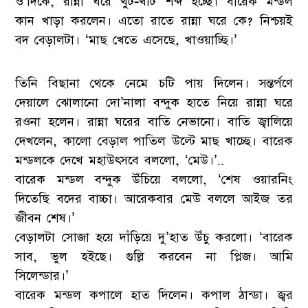
ও’দিকে, রান্না ঘরে খুট-খাট শব্দ হচ্ছে। বারেক মন্ডল
কান খাড়া করলেন। এতো রাতে রান্না ঘরে কে? নিশ্চয়ই
বদ বেড়ালটা। ‘মাছ খেতে এসেছে, খাওয়াচ্ছি।’
তিনি বিছানা থেকে নেমে চটি পায় দিলেন। সন্তর্পণে
দেয়ালে ঝোলানো দো’নালা বন্দুক হাতে নিয়ে রান্না ঘরে
রওনা হলেন। রান্না ঘরের বাতি নেভানো। বাতি জ্বালিয়ে
দেখলেন, কালো বেড়াল পাতিল উল্টে মাছ খাচ্ছে। বারেক
মন্ডলকে দেখে মহাউৎসবে বললো, ‘মেউ।’..
বারেক মন্ডল বন্দুক উঁচিয়ে বললো, ‘শেষ ওয়ারনিং
দিতেছি বদের বাচ্চা। আরেকবার মেউ বললে আইজ তর
জীবন শেষ।’
বেড়ালটা সোজা হয়ে দাঁড়িয়ে দু’হাত উঁচু করলো। ‘বারেক
সাব, ভুল হইছে। গুল্লি করবেন না প্লিজ। আমি
সিলেন্ডার।’
বারেক মন্ডল কপালে হাত দিলেন। কপাল ঠান্ডা। জ্বর