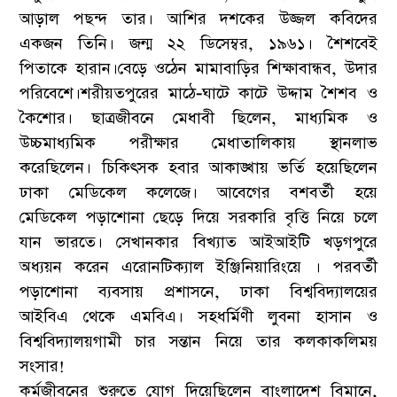
আড়াল পছন্দ তার। আশির দশকের উজ্জল কবিদের
একজন তিনি। জন্ম ২২ ডিসেম্বর, ১৯৬১। শৈশবেই
পিতাকে হারান।বেড়ে ওঠেন মামাবাড়ির শিক্ষাবান্ধব, উদার
পরিবেশে।শরীয়তপুরের মাঠে-ঘাটে কাটে উদ্দাম শৈশব ও
কৈশোর। ছাত্রজীবনে মেধাবী ছিলেন, মাধ্যমিক ও
উচ্চমাধ্যমিক পরীক্ষার মেধাতালিকায় স্থানলাভ
করেছিলেন। চিকিৎসক হবার আকাঙ্খায় ভর্তি হয়েছিলেন
ঢাকা মেডিকেল কলেজে। আবেগের বশবর্তী হয়ে
মেডিকেল পড়াশোনা ছেড়ে দিয়ে সরকারি বৃত্তি নিয়ে চলে
যান ভারতে। সেখানকার বিখ্যাত আইআইটি খড়গপুরে
অধ্যয়ন করেন এরোনটিক্যাল ইঞ্জিনিয়ারিংয়ে । পরবর্তী
পড়াশোনা ব্যবসায় প্রশাসনে, ঢাকা বিশ্ববিদ্যালয়ের
আইবিএ থেকে এমবিএ। সহধর্মিণী লুবনা হাসান ও
বিশ্ববিদ্যালয়গামী চার সন্তান নিয়ে তার কলকাকলিময়
সংসার!
কর্মজীবনের শুরুতে যোগ দিয়েছিলেন বাংলাদেশ বিমানে,