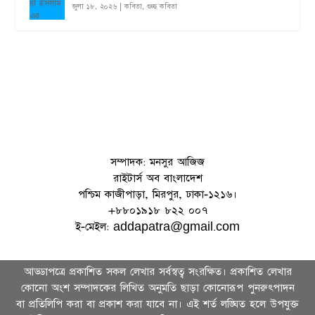
জুলা ১৮, ২০২৬
|
কবিতা
,
গুচ্ছ কবিতা
সম্পাদক: মনসুর আজিজ
রাইটার্স অব বাংলাদেশ
পশ্চিম কাজীপাড়া, মিরপুর, ঢাকা-১২১৬।
+৮৮০১৯১৮ ৮২২ ০০৭
ই-মেইল: addapatra@gmail.com
আড্ডাপত্রে প্রকাশিত সকল লেখার সর্বস্বত্ব সংরক্ষিত। প্রকাশিত লেখার
কোনো অংশ সম্পাদকের লিখিত অনুমতি ছাড়া কোনোরূপ পুনরুৎপাদন
বা প্রতিলিপি করা বা প্রকাশ করা যাবে না। এই শর্ত লঙ্ঘিত হলে উপযুক্ত