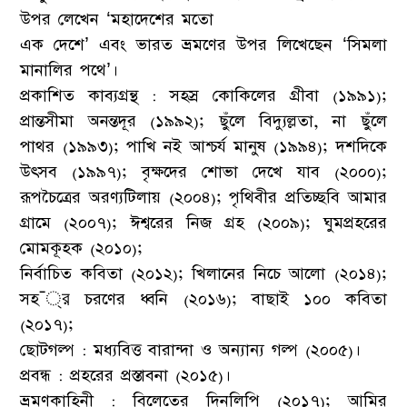
উপর লেখেন ‘মহাদেশের মতো
এক দেশে’ এবং ভারত ভ্রমণের উপর লিখেছেন ‘সিমলা
মানালির পথে’।
প্রকাশিত কাব্যগ্রন্থ : সহস্র কোকিলের গ্রীবা (১৯৯১);
প্রান্তসীমা অনন্তদূর (১৯৯২); ছুঁলে বিদ্যুল্লতা, না ছুঁলে
পাথর (১৯৯৩); পাখি নই আশ্চর্য মানুষ (১৯৯৪); দশদিকে
উৎসব (১৯৯৭); বৃক্ষদের শোভা দেখে যাব (২০০০);
রূপচৈত্রের অরণ্যটিলায় (২০০৪); পৃথিবীর প্রতিচ্ছবি আমার
গ্রামে (২০০৭); ঈশ্বরের নিজ গ্রহ (২০০৯); ঘুমপ্রহরের
মোমকূহক (২০১০);
নির্বাচিত কবিতা (২০১২); খিলানের নিচে আলো (২০১৪);
সহ¯্র চরণের ধ্বনি (২০১৬); বাছাই ১০০ কবিতা
(২০১৭);
ছোটগল্প : মধ্যবিত্ত বারান্দা ও অন্যান্য গল্প (২০০৫)।
প্রবন্ধ : প্রহরের প্রস্তাবনা (২০১৫)।
ভ্রমণকাহিনী : বিলেতের দিনলিপি (২০১৭); আমির