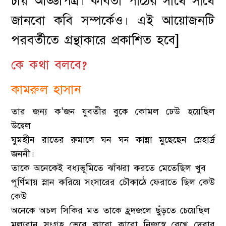
চায় আড্ডাপত্র। কবিতা পাঠের সাথে সাথে
জানবো কবি সম্পর্কেও। এই আয়োজনটি
পরবর্তীতে গ্রন্থাকারে প্রকাশিত হবে]
কে কথা বলবে?
কামরুল হাসান
তার জন্য ক’জন যুবতীর বুকে কোমল ঢেউ হয়েছিল
উদ্বেল
ঘুমহীন রাতের রুমালে ঘন ঘন কান্না মুছেছেন স্নেহার্দ্র
জননী।
তাকে অনেকেই বধ্যভূমিতে ঝাঁঝরা করতে মেতেছিল খুব
পূর্ণিমায় স্নান করিয়ে সংসারের চৌকাঠে ফেরাতে ছিল কেউ
কেউ
অনেকে অচল সিকির মত তাকে হ্রদজলে ছুঁড়তে চেয়েছিল
মূল্যবান সংগ্রহ ভেবে কারো কারো নিজস্বে রেখে দেবার