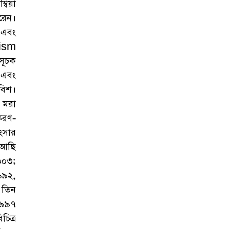
্বিয়া
রেন।
 এবং
lism
সূচক
 এবং
 বিশ।
 মরা
করণ-
ংসার
 আছি
০০৩;
৯৯২,
 তিন
১৯৯৭
িত্র