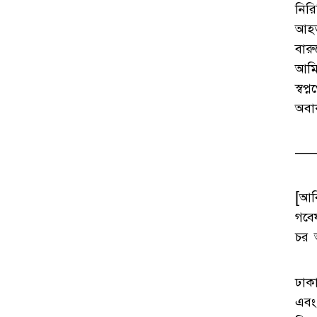
নিরি
আহত
বার
আমি
স্ব
অবাক
—
[আব
গবে
চর 
ঢাক
এবং