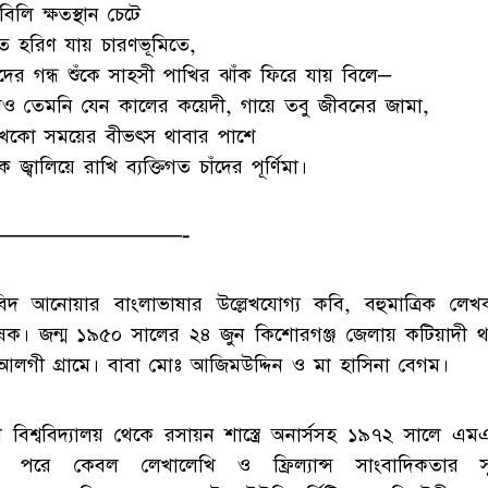
বিলি ক্ষতস্থান চেটে
 হরিণ যায় চারণভূমিতে,
ুদের গন্ধ শুঁকে সাহসী পাখির ঝাঁক ফিরে যায় বিলে–
ও তেমনি যেন কালের কয়েদী, গায়ে তবু জীবনের জামা,
প্নখেকো সময়ের বীভৎস থাবার পাশে
 জ্বালিয়ে রাখি ব্যক্তিগত চাঁদের পূর্ণিমা।
————————-
িদ আনোয়ার বাংলাভাষার উল্লেখযোগ্য কবি, বহুমাত্রিক লে
ষক। জন্ম ১৯৫০ সালের ২৪ জুন কিশোরগঞ্জ জেলায় কটিয়াদী থ
আলগী গ্রামে। বাবা মোঃ আজিমউদ্দিন ও মা হাসিনা বেগম।
া বিশ্ববিদ্যালয় থেকে রসায়ন শাস্ত্রে অনার্সসহ ১৯৭২ সালে এম
 পরে কেবল লেখালেখি ও ফ্রিল্যান্স সাংবাদিকতার সূত