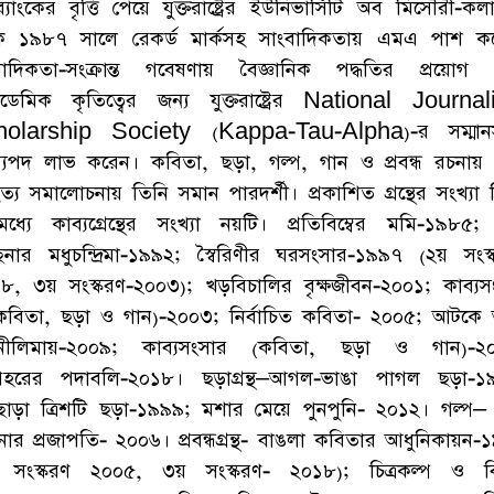
বব্যাংকের বৃত্তি পেয়ে যুক্তরাষ্ট্রের ইউনিভার্সিটি অব মিসৌরী-কলাম
ে ১৯৮৭ সালে রেকর্ড মার্কসহ সাংবাদিকতায় এমএ পাশ ক
বাদিকতা-সংক্রান্ত গবেষণায় বৈজ্ঞানিক পদ্ধতির প্রয়োগ
ডেমিক কৃতিত্বের জন্য যুক্তরাষ্ট্রের National Journa
olarship Society (Kappa-Tau-Alpha)-র সম্মান
্যপদ লাভ করেন। কবিতা, ছড়া, গল্প, গান ও প্রবন্ধ রচনায়
ত্য সমালোচনায় তিনি সমান পারদর্শী। প্রকাশিত গ্রন্থের সংখ্যা
মধ্যে কাব্যগ্রেন্থের সংখ্যা নয়টি। প্রতিবিম্বের মমি-১৯৮৫;
নার মধুচন্দ্রিমা-১৯৯২; স্বৈরিণীর ঘরসংসার-১৯৯৭ (২য় সংস্
৮, ৩য় সংস্করণ-২০০৩); খড়বিচালির বৃক্ষজীবন-২০০১; কাব্যস
কবিতা, ছড়া ও গান)-২০০৩; নির্বা‌চিত ক‌বিতা- ২০০৫; আটকে
যনীলিমায়-২০০৯; কাব্যসংসার (কবিতা, ছড়া ও গান)-২
হরের পদাবলি-২০১৮। ছড়াগ্রন্থ–আগল-ভাঙা পাগল ছড়া-১
্টিছাড়া ত্রিশটি ছড়া-১৯৯৯; মশার মেয়ে পুনপুনি- ২০১২। গল্প–
নার প্রজাপতি- ২০০৬। প্রবন্ধগ্রন্থ- বাঙলা কবিতার আধুনিকায়ন-
 সংস্করণ ২০০৫, ৩য় সংস্করণ- ২০১৮); চিত্রকল্প ও বিচ