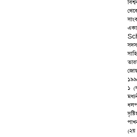
বিশ্
থেক
সাং
একা
Sch
সদস
সাহি
তার
জোছ
১৯৯
১ (
মধ্
ধলপ
সৃষ
পাখ
(২য়