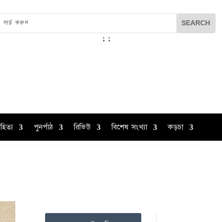
;
;
হিত্য
পুনর্পাঠ
রিভিউ
বিশেষ সংখ্যা
কড়চা