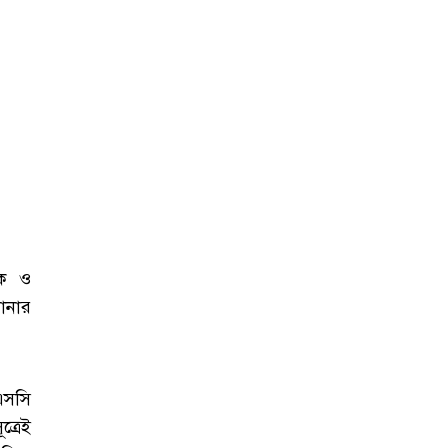
খক ও
ানার
এসসি
্রেই