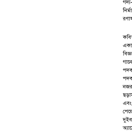
গদ্
নির
রণা
কবি
এক
বিজ
গান
পদক
পদক
নজর
ছড়া
এবং
পেয়ে
দু
অ্য