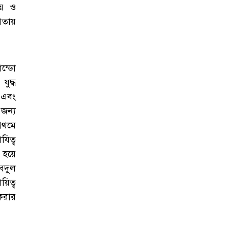
ীয় ও
গিতায়
ন্ডো
যুদ্ধ
 এবং
জন্য
্রথমে
যিত্ব
ধ হয়ে
বদুল
য়িত্ব
 করার