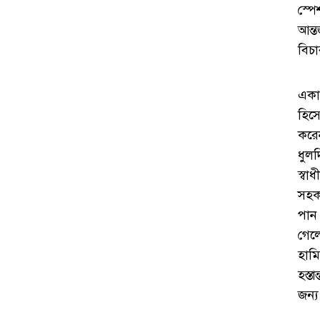
স্প
আন্ত
বিচ
একা
হিসে
করে
ধুল
স্বা
সহকা
পান।
গেল
হামি
হস্ত
জন্য