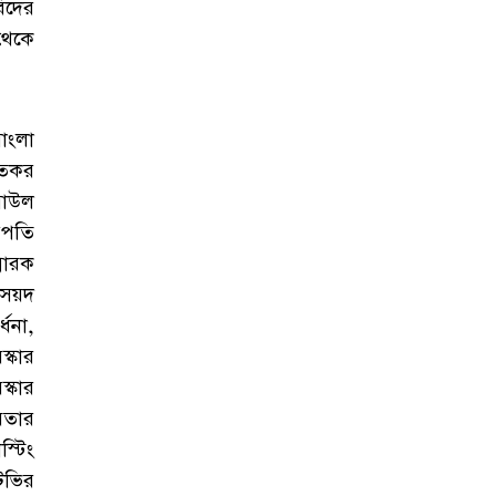
িদের
থেকে
াংলা
তকর
বাউল
রপতি
মারক
সৈয়দ
ধনা,
্কার
্কার
বেতার
টিং
িভির