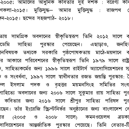
য-২০০৫; আমাদের আধুনিক কবিতার দুই দশক : বরেণ্য কব
্মাণকলা-২০১৫। মুক্তিযুদ্ধ– আমার মুক্তিযুদ্ধ : রাজপথ 
ঙ্গন-২০১৫। ছন্দের সহজপাঠ- ২০১৮।
তায় সামগ্রিক অবদানের স্বীকৃতিস্বরূপ তিনি ২০১২ সালে ব
াডেমি সাহিত্য পুরস্কার পেয়েছেন। এছাড়াও, জনহি
্ঞানবিষয়ক তথ্যকে সরকারি পৃষ্ঠপোষকতায় মাঠে-ময়দানে 
ের আকারে পরিবেশনের স্বীকৃতিস্বরূপ তিনি ১৯৭৯ সালে রাষ্ট্
, সাহিত্যকর্মের জন্য ১৯৯৬ সালে রাইটার্স অ্যাসোসিয়েশনের স্
 ও সংবর্ধনা, ১৯৯৭ সালে স্বাধীনতার রজত জয়ন্তি পুরস্কার: 
ুল ইসলাম পদক ও বৃহত্তর ময়মনসিংহ সমিতির সংবর্
সাহিত্যে অবদানের জন্য ২০০৬ সালে সুকুমার রায় সাহিত্য পুরস
 কবিতার জন্য ২০১৬ সালে শ্রীপুর সাহিত্য পরিষদ পুরস
ছেন। তাঁর ইংরেজি স্ক্রিপ্টনির্ভর অনুষ্ঠানের জন্য বাংলাদেশ 
ইবার (২০০৫ ও ২০০৮ সালে) কমনওয়েলথ ব্রডকাস্
াসোসিয়েশনের আন্তর্জাতিক পুরস্কার পেয়েছে। তিনি বেতার-ট