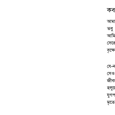
কব
আমা
তবু
আমি
সের
বৃক
যে-ন
সেও
জীব
হলু
যুগ
মৃত