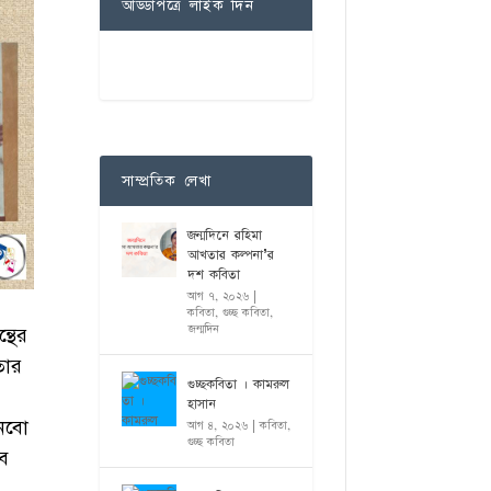
আড্ডাপত্রে লাইক দিন
সাম্প্রতিক লেখা
জন্মদিনে রহিমা
আখতার কল্পনা’র
দশ কবিতা
আগ ৭, ২০২৬
|
কবিতা
,
গুচ্ছ কবিতা
,
জন্মদিন
্থের
তার
গুচ্ছকবিতা । কামরুল
হাসান
ানবো
আগ ৪, ২০২৬
|
কবিতা
,
গুচ্ছ কবিতা
বে