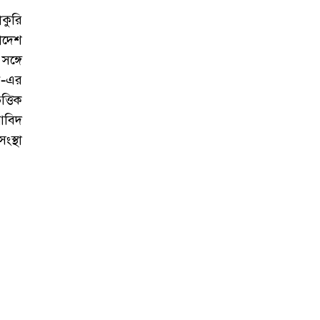
কুরি
াদেশ
ঙ্গে
ন-এর
্তিক
আবিদ
স্থা