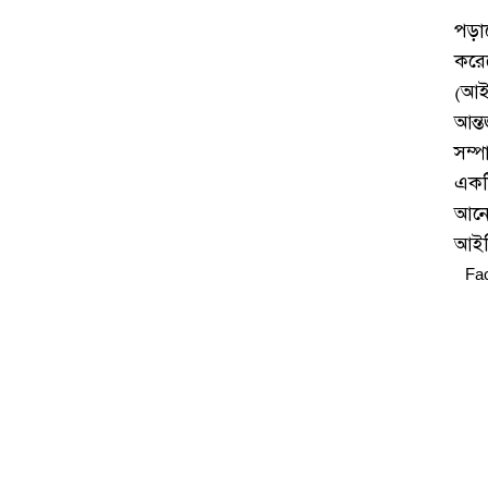
পড়া
করে
(আই
আন্
সম্
একট
আনো
আইস
Fa