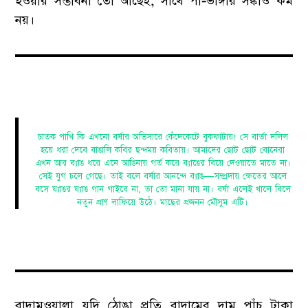
হওয়ার সম্ভাবনা তো আছেই, সাথে পা-ভাঙ্গার সঙ্কাও কম
নয়।
চাতক পাখি কি এখনো বর্ষার অভিসারে কেঁদেকেটে বুকফাটায়! সে বার্তা দলিল
হয়ে ধরা দেবে বাঙালি কবির ছন্দময় কবিতায়। আমাদের ছোট ছোট বোনেরা
এখন আর ব্যাঙ ধরে এনে আঙিনায় গর্ত করে ব্যাঙের বিয়ে দেওয়াতে মাতে না।
সেই যুগ চলে গেছে। তাই বলে বর্ষার আনন্দে ব্যাঙ—সম্প্রদায় ক্ষেতের আলে
বসে ঘ্যাঙর ঘ্যাঙ গান গাইবে না, তা তো মানা যায় না। বর্ষা এলেই খালে বিলে
নতুন প্রাণ লাফিয়ে উঠে। মাছের প্রজনন মৌসুম এটি।
বাদামওয়ালা যদি ঠোঙা প্রতি বাদামের দাম পাঁচ টাকা