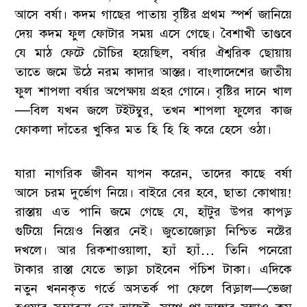
আসে বর্ষা। কদম গাছের পাতায় বৃষ্টির প্রথম স্পর্শ জানিয়ে
দেয় কদম ফুল ফোটার সময় এসে গেছে। বৈশাখী তাণ্ডবে
যে মাঠ ফেটে চৌচির হয়েছিল, বর্ষার ঐশ্বরিক ছোয়ায়
তাতে জমে উঠে নরম কাদার আস্তর। বাংলাদেশের জাতীয়
ফুল শাপলা বর্ষার অপেক্ষায় প্রহর গোনে। বৃষ্টির দানে খাল
—বিল যখন জলে টইটম্বুর, তখন শাপলা ফুলের কাজ
ফোকলা দাঁতের খুকির মত হি হি হি করে হেসে ওঠা।
যারা নাগরিক জীবন যাপন করেন, তাদের কাছে বর্ষা
আসে চরম দুর্ভোগ নিয়ে। বাইরে বের হবে, ছাতা কোথায়!
রাস্তায় এত পানি জমে গেছে যে, হাঁটুর উপর কাপড়
গুটিয়ে নিয়েও নিস্তার নেই। জুতোজোড়া নিশ্চিত নষ্টের
দখলে। আর রিকশাওয়ালা, হ্যাঁ হ্যাঁ… তিনি পনেরো
টাকার রাস্তা যেতে ভাড়া চাইবেন পঁচিশ টাকা। এদিকে
নতুন খননকৃত গর্তে অসতর্ক পা ফেলে বিড়াল—ভেজা