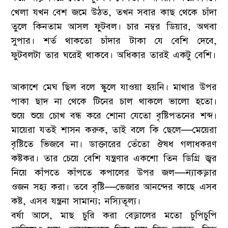
খেলা যখন বেশ জমে উঠত, তখন সবার কাছ থেকে চাঁদা
তুলে কিনতাম আসল ফুটবল। চার নম্বর ডিয়ার, অথবা
সুপার। শর্ত থাকতো চাঁদার টাকা যে বেশি দেবে,
ফুটবলটা তার ঘরেই থাকবে। অধিকার তারই একটু বেশি।
আকাশে মেঘ ছিল বলে স্কুলে যাওয়া হয়নি। মাথার উপর
পাকা ছাদ না থেকে টিনের চাল থাকলে ভালো হতো।
শুয়ে শুয়ে চোখ বন্ধ করে শোনা যেতো বৃষ্টিপতনের শব্দ।
মায়েরা যতই শাসন করুক, তাই বলে কি ছেলে—মেয়েরা
বৃষ্টিতে ভিজবে না। ডাক্তারের তেঁতো ঔষধ গলাধকরণ
কষ্টকর। তার চেয়ে বেশি যন্ত্রণার একশো তিন ডিগ্রি জ্বর
নিয়ে কাঁপতে কাঁপতে কপালের উপর জল—ন্যাকড়ার
ওজন সহ্য করা। তবে বৃষ্টি—ভেজার আনন্দের কাছে এসব
কষ্ট, এসব যন্ত্রনা সামান্য; নস্যিতূল্য।
বর্ষা আসে, মাছ চুরি করা বেড়ালের মতো চুপিচুপি