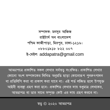
সম্পাদক: মনসুর আজিজ
রাইটার্স অব বাংলাদেশ
পশ্চিম কাজীপাড়া, মিরপুর, ঢাকা-১২১৬।
+৮৮০১৯১৮ ৮২২ ০০৭
ই-মেইল: addapatra@gmail.com
আড্ডাপত্রে প্রকাশিত সকল লেখার সর্বস্বত্ব সংরক্ষিত। প্রকাশিত লেখার
কোনো অংশ সম্পাদকের লিখিত অনুমতি ছাড়া কোনোরূপ পুনরুৎপাদন
বা প্রতিলিপি করা বা প্রকাশ করা যাবে না। এই শর্ত লঙ্ঘিত হলে উপযুক্ত
আইনী ব্যবস্থা গ্রহণ করা হবে। প্রকাশিত লেখার দায় শুধুমাত্র লেখকের,
আড্ডাপত্র বা তার সা‌থে সম্পৃক্ত কেউ এর দায় গ্রহণ করবে না।
স্বত্ব © ২০২০ আড্ডাপত্র