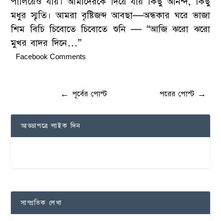
পালিয়েও যায়। আমাদেরকে দিয়ে যায় কিছু আনন্দ, কিছু
মধুর স্মৃতি। আমরা বৃষ্টিজব্দ আবছা—অন্ধকার ঘরে ভাজা
শিম বিচি চিবোতে চিবোতে শুনি — “আজি ঝরো ঝরো
মুখর বাদর দিনে…”
Facebook Comments
←
পূর্বের পোস্ট
পরের পোস্ট
→
আড্ডাপত্রে লাইক দিন
সাম্প্রতিক লেখা