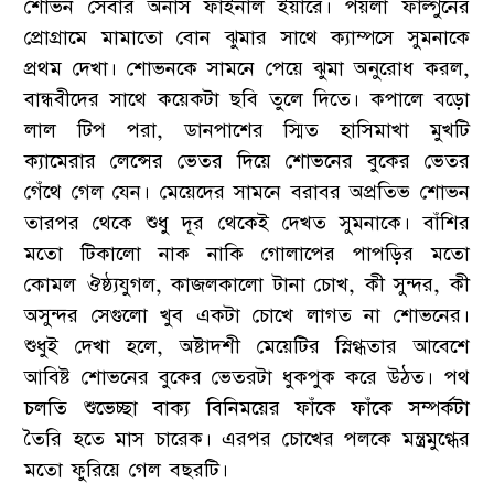
শোভন সেবার অনার্স ফাইনাল ইয়ারে। পয়লা ফাল্গুনের
প্রোগ্রামে মামাতো বোন ঝুমার সাথে ক্যাম্পসে সুমনাকে
প্রথম দেখা। শোভনকে সামনে পেয়ে ঝুমা অনুরোধ করল,
বান্ধবীদের সাথে কয়েকটা ছবি তুলে দিতে। কপালে বড়ো
লাল টিপ পরা, ডানপাশের স্মিত হাসিমাখা মুখটি
ক্যামেরার লেন্সের ভেতর দিয়ে শোভনের বুকের ভেতর
গেঁথে গেল যেন। মেয়েদের সামনে বরাবর অপ্রতিভ শোভন
তারপর থেকে শুধু দূর থেকেই দেখত সুমনাকে। বাঁশির
মতো টিকালো নাক নাকি গোলাপের পাপড়ির মতো
কোমল ঔষ্ঠ্যযুগল, কাজলকালো টানা চোখ, কী সুন্দর, কী
অসুন্দর সেগুলো খুব একটা চোখে লাগত না শোভনের।
শুধুই দেখা হলে, অষ্টাদশী মেয়েটির স্নিগ্ধতার আবেশে
আবিষ্ট শোভনের বুকের ভেতরটা ধুকপুক করে উঠত। পথ
চলতি শুভেচ্ছা বাক্য বিনিময়ের ফাঁকে ফাঁকে সম্পর্কটা
তৈরি হতে মাস চারেক। এরপর চোখের পলকে মন্ত্রমুগ্ধের
মতো ফুরিয়ে গেল বছরটি।