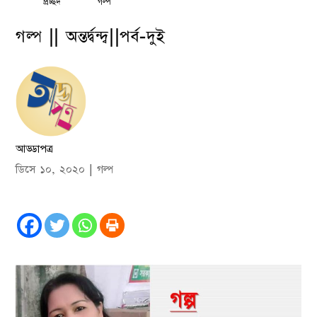
প্রচ্ছদ
গল্প
গল্প || অন্তর্দ্বন্দ্ব||পর্ব-দুই
আড্ডাপত্র
ডিসে ১০, ২০২০
|
গল্প