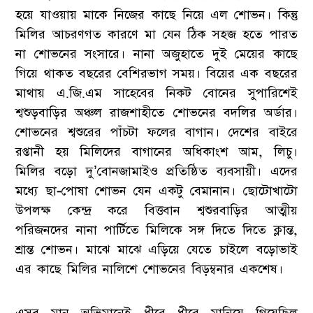
হয়ে যাওয়ায় মাকে নিজের কাছে নিয়ে এল শোভন। কিন্তু
মিলির আচরণগত কারণে মা যেন ঠিক সহজ হতে পারত
না শোভনের সংসারে। নানা অজুহাতে দুই মেয়ের কাছে
গিয়ে থাকত বছরের বেশিরভাগ সময়। বিয়ের এক বছরের
মাথায় এ.জি.এম সাহেবের নিকট বোনের সুপারিশেই
শ্বশুড়বাড়ির অঞ্চল রাজশাহীতে শোভনের বদলির অর্ডার।
শোভনের শ্বশুরের পাঁচটা ফলের বাগান। দেশের বাইরে
রপ্তানী হয় মিলিদের বাগানের অধিকাংশ আম, লিচু।
মিলির বড়ো দু’বোনজামাইও প্রতিষ্ঠিত ব্যবসায়ী। এদের
মধ্যে ছা-পোষা শোভন যেন একটু বেমানান। ছোটোখাটো
উপলক্ষ কেন্দ্র করে বিত্তবান শ্বশুরবাড়ির আত্মীয়
পরিজনদের নানা পার্টিতে মিলিকে সঙ্গ দিতে দিতে ক্লান্ত,
শ্রান্ত শোভন। মাঝে মাঝে এড়িয়ে যেতে চাইলে বড়োভাই
এর কাছে মিলির নালিশে শোভনের বিড়ম্বনার একশেষ।