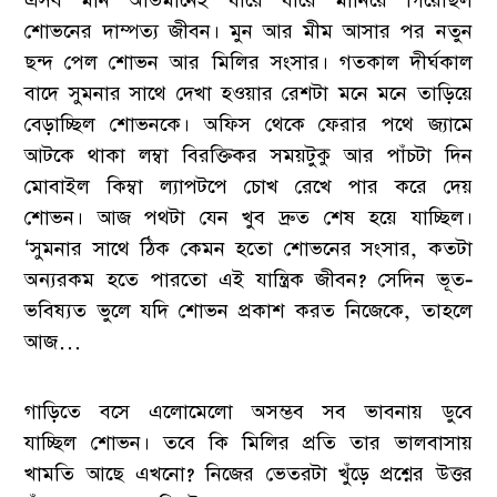
এসব মান অভিমানেই ধীরে ধীরে মানিয়ে গিয়েছিল
শোভনের দাম্পত্য জীবন। মুন আর মীম আসার পর নতুন
ছন্দ পেল শোভন আর মিলির সংসার। গতকাল দীর্ঘকাল
বাদে সুমনার সাথে দেখা হওয়ার রেশটা মনে মনে তাড়িয়ে
বেড়াচ্ছিল শোভনকে। অফিস থেকে ফেরার পথে জ্যামে
আটকে থাকা লম্বা বিরক্তিকর সময়টুকু আর পাঁচটা দিন
মোবাইল কিম্বা ল্যাপটপে চোখ রেখে পার করে দেয়
শোভন। আজ পথটা যেন খুব দ্রুত শেষ হয়ে যাচ্ছিল।
‘সুমনার সাথে ঠিক কেমন হতো শোভনের সংসার, কতটা
অন্যরকম হতে পারতো এই যান্ত্রিক জীবন? সেদিন ভূত-
ভবিষ্যত ভুলে যদি শোভন প্রকাশ করত নিজেকে, তাহলে
আজ…
গাড়িতে বসে এলোমেলো অসম্ভব সব ভাবনায় ডুবে
যাচ্ছিল শোভন। তবে কি মিলির প্রতি তার ভালবাসায়
খামতি আছে এখনো? নিজের ভেতরটা খুঁড়ে প্রশ্নের উত্তর