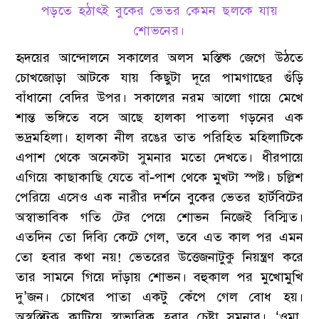
পড়তে হঠাৎই বুকের ভেতর কেমন ছলকে যায়
শোভনের।
হৃদয়ের আন্দোলনে সকালের অলস মস্তিষ্ক জেগে উঠতে
চোখজোড়া আটকে যায় কিছুটা দূরে পামগাছের গুঁড়ি
বাঁধানো বেদির উপর। সকালের নরম আলো গায়ে মেখে
শান্ত ভঙ্গিতে বসে আছে হালকা পাতলা গড়নের এক
ভদ্রমহিলা। হালকা নীল রঙের তাত পরিহিত মহিলাটিকে
এপাশ থেকে অনেকটা সুমনার মতো দেখতে। ধীরপায়ে
এগিয়ে কাছাকাছি যেতে বাঁ-পাশ থেকে মুখটা স্পষ্ট। চল্লিশ
পেরিয়ে এসেও এক নারীর দর্শনে বুকের ভেতর হার্টবিটের
অস্বাভাবিক গতি টের পেয়ে শোভন নিজেই বিস্মিত।
এতদিন তো দিব্যি কেটে গেল, তবে এত কাল পর এমন
তো হবার কথা নয়! ভেতরের উত্তেজনাটুকু নিয়ন্ত্রণ করে
তার সামনে গিয়ে দাঁড়ায় শোভন। বহুকাল পর মুখোমুখি
দু’জন। চোখের পাতা একটু কেঁপে গেল বোধ হয়।
অস্বস্তিটুকু কাটিয়ে স্বাভাবিক হবার চেষ্টা সুমনার। ‘ওমা,