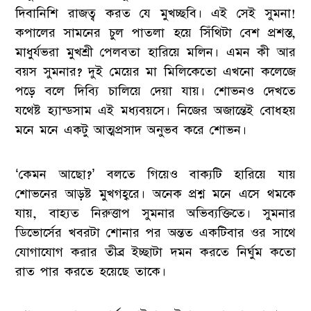
দিবানিশি রাজত্ব করত যে মুখচ্ছবি। এই সেই সুমনা!
কপালের সামনের চুল পাতলা হয়ে সিঁথিটা বেশ প্রশস্ত,
মাধুর্যভরা মুখশ্রী পেলবতা হারিয়ে মলিন। এমন কী আর
বয়স সুমনার? দুই মেয়ের মা মিলিকেতো এখনো কলেজে
পড়ে বলে দিব্যি চালিয়ে দেয়া যায়। শোভনও দেখতে
যথেষ্ট হ্যান্ডসাম এই মধ্যবয়সে। নিজের অজান্তেই বোধহয়
মনে মনে একটু আত্মপ্রসাদ অনুভব করে শোভন।
‘কেমন আছো?’ বলতে গিয়েও বাক্যটি হারিয়ে যায়
শোভনের আড়ষ্ট মুখগহ্বরে। অনেক প্রশ্ন মনে এসে থমকে
যায়, বাহ্যত নিরুত্তাপ সুমনার অভিব্যক্তিতে। সুমনার
ডিভোর্সের খবরটা শোনার পর অন্তত একটিবার ওর সাথে
যোগাযোগ করার তীব্র ইচ্ছাটা দমন করতে নির্ঘুম কতো
রাত পার করতে হয়েছে তাকে।