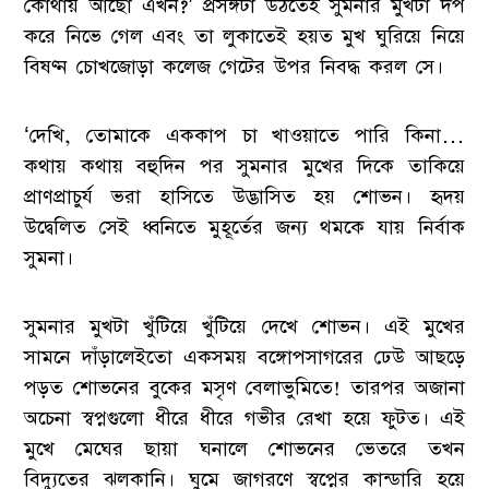
কোথায় আছো এখন?’ প্রসঙ্গটা উঠতেই সুমনার মুখটা দপ
করে নিভে গেল এবং তা লুকাতেই হয়ত মুখ ঘুরিয়ে নিয়ে
বিষণ্ন চোখজোড়া কলেজ গেটের উপর নিবদ্ধ করল সে।
‘দেখি, তোমাকে এককাপ চা খাওয়াতে পারি কিনা…
কথায় কথায় বহুদিন পর সুমনার মুখের দিকে তাকিয়ে
প্রাণপ্রাচুর্য ভরা হাসিতে উদ্ভাসিত হয় শোভন। হৃদয়
উদ্বেলিত সেই ধ্বনিতে মুহূর্তের জন্য থমকে যায় নির্বাক
সুমনা।
সুমনার মুখটা খুঁটিয়ে খুঁটিয়ে দেখে শোভন। এই মুখের
সামনে দাঁড়ালেইতো একসময় বঙ্গোপসাগরের ঢেউ আছড়ে
পড়ত শোভনের বুকের মসৃণ বেলাভুমিতে! তারপর অজানা
অচেনা স্বপ্নগুলো ধীরে ধীরে গভীর রেখা হয়ে ফুটত। এই
মুখে মেঘের ছায়া ঘনালে শোভনের ভেতরে তখন
বিদ্যুতের ঝলকানি। ঘুমে জাগরণে স্বপ্নের কান্ডারি হয়ে