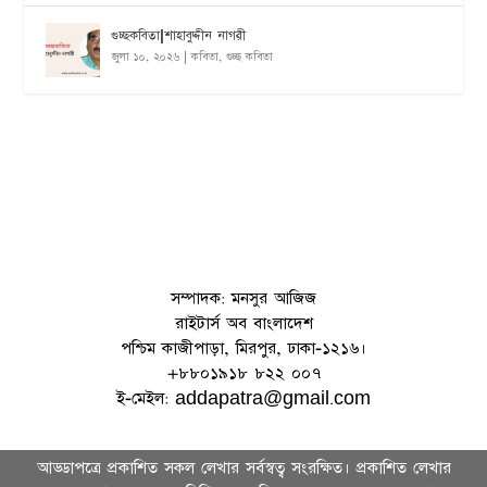
গুচ্ছকবিতা|শাহাবুদ্দীন নাগরী
জুলা ১০, ২০২৬
|
কবিতা
,
গুচ্ছ কবিতা
সম্পাদক: মনসুর আজিজ
রাইটার্স অব বাংলাদেশ
পশ্চিম কাজীপাড়া, মিরপুর, ঢাকা-১২১৬।
+৮৮০১৯১৮ ৮২২ ০০৭
ই-মেইল: addapatra@gmail.com
আড্ডাপত্রে প্রকাশিত সকল লেখার সর্বস্বত্ব সংরক্ষিত। প্রকাশিত লেখার