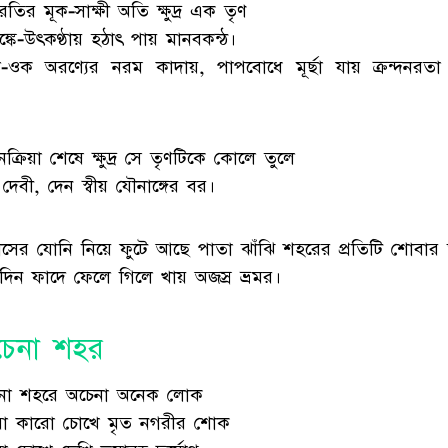
তির মূক-সাক্ষী অতি ক্ষুদ্র এক তৃণ
্কে-উৎকণ্ঠায় হঠাৎ পায় মানবকন্ঠ।
-ওক অরণ্যের নরম কাদায়, পাপবোধে মূর্ছা যায় ক্রন্দনরতা ক্ষ
নক্রিয়া শেষে ক্ষুদ্র সে তৃণটিকে কোলে তুলে
দেবী, দেন স্বীয় যৌনাঙ্গের বর।
াসের যোনি নিয়ে ফুটে আছে পাতা ঝাঁঝি শহরের প্রতিটি শোবার
তিদিন ফাদে ফেলে গিলে খায় অজস্র ভ্রমর।
েনা শহর
না শহরে অচেনা অনেক লোক
ো কারো চোখে মৃত নগরীর শোক