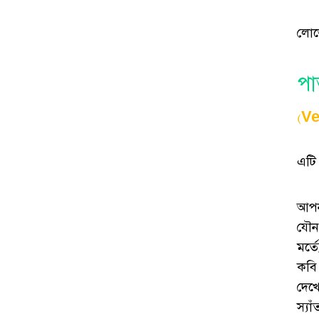
লোভে
পা
(V
এটি
আপন
যৌন
মর্ত
কবি
দেখ
স্যা