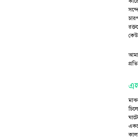
কার
সন্দ
চার
রক্
কেউ
আমা
প্রত
এ
মাঝ
চিলে
ঘাট
একজ
কাল