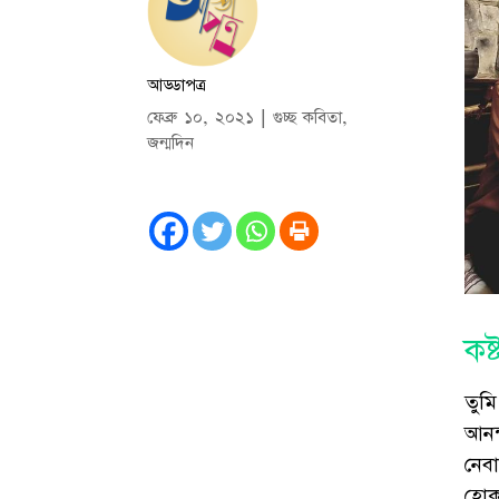
আড্ডাপত্র
ফেব্রু ১০, ২০২১
|
গুচ্ছ কবিতা
,
জন্মদিন
কষ্
তুম
আনন
নেব
হোক 