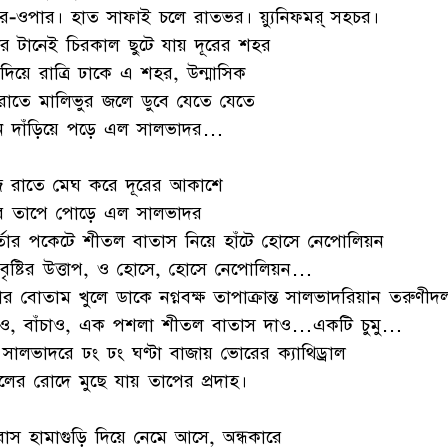
র-ওপার। হাত সাফাই চলে রাতভর। য়্যুনিফমর্ সহচর।
ের টানেই চিরকাল ছুটে যায় দূরের শহর
দিয়ে রাত্রি ঢাকে এ শহর, উন্মাসিক
রাতে মালিভুর জলে ডুবে যেতে যেতে
ন দাঁড়িয়ে পড়ে এল সালভাদর…
 রাতে মেঘ করে দূরের আকাশে
্টির তাপে পোড়ে এল সালভাদর
্তার পকেটে শীতল বাতাস নিয়ে হাঁটে হোসে নেপোলিয়ন
 বৃষ্টির উত্তাপ, ও হোসে, হোসে নেপোলিয়ন…
র বোতাম খুলে ডাকে নগ্নবক্ষ তাপাক্রান্ত সালভাদরিয়ান তরুণীদ
চাও, বাঁচাও, এক পশলা শীতল বাতাস দাও…একটি চুমু…
 সালভাদরে ঢং ঢং ঘণ্টা বাজায় ভোরের ক্যাথিড্রাল
লের রোদে মুছে যায় তাপের প্রদাহ।
ুরাস হামাগুড়ি দিয়ে নেমে আসে, অন্ধকারে