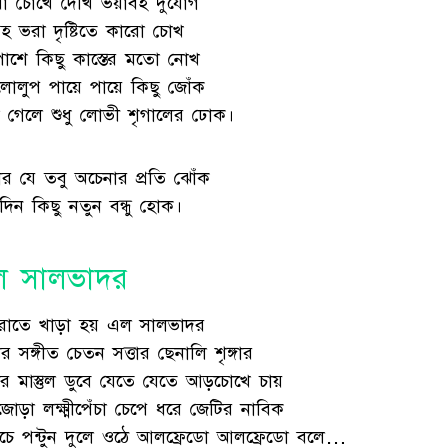
ো চোখে দেখি ভয়াবহ দুর্যোগ
েহ ভরা দৃষ্টিতে কারো চোখ
পাশে কিছু কাস্তের মতো নোখ
তলোলুপ পায়ে পায়ে কিছু জোঁক
 গেলে শুধু লোভী শৃগালের ঢোক।
র যে তবু অচেনার প্রতি ঝোঁক
িদিন কিছু নতুন বন্ধু হোক।
ল সালভাদর
রাতে খাড়া হয় এল সালভাদর
র সঙ্গীত চেতন সত্তার ছেনালি শৃঙ্গার
ের মাস্তুল ডুবে যেতে যেতে আড়চোখে চায়
োড়া লক্ষ্মীপেঁচা চেপে ধরে জেটির নাবিক
চে পন্টুন দুলে ওঠে আলফ্রেডো আলফ্রেডো বলে…