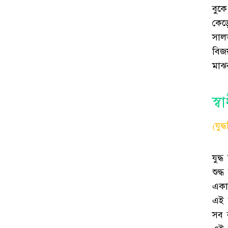
বুক
কেড়ে
সালভ
বিজয়
মাঝ
স্
(যুদ
যুদ্ধ
শুদ্ধ
একাত
এই 
সব ব