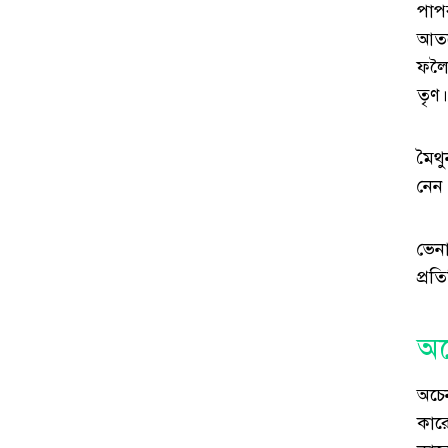
পাপর
আতঙ
ফলৈ
তৃণ।
মৈথু
নেন 
ভেন
প্র
অচ
অচে
কার