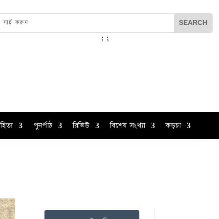
;
;
হিত্য
পুনর্পাঠ
রিভিউ
বিশেষ সংখ্যা
কড়চা