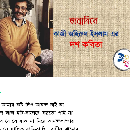
ট
ি আমায় কষ্ট দিও আনন্দ চাই না
্দ আজ হাট-বাজারে কষ্টতো পাই না
ার যে সে যাক না নিয়ে আনন্দভান্ডার
সে মালিক বাড়ি-গাড়ি, রাষ্ট্রীয় ঝান্ডার