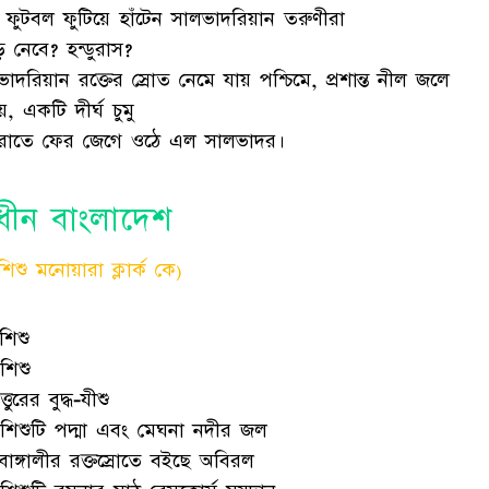
ে ফুটবল ফুটিয়ে হাঁটেন সালভাদরিয়ান তরুণীরা
 নেবে? হন্ডুরাস?
াদরিয়ান রক্তের স্রোত নেমে যায় পশ্চিমে, প্রশান্ত নীল জলে
, একটি দীর্ঘ চুমু
রাতে ফের জেগে ওঠে এল সালভাদর।
বাধীন বাংলাদেশ
্ধশিশু মনোয়ারা ক্লার্ক কে)
 শিশু
 শিশু
্তুরের বুদ্ধ-যীশু
শিশুটি পদ্মা এবং মেঘনা নদীর জল
াঙ্গালীর রক্তস্রোতে বইছে অবিরল