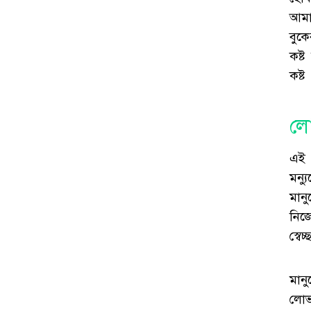
আমা
বুকে
কষ্
কষ্ট
ল
এই 
মন্য
মান
নিজ
স্বে
মানু
লোভ