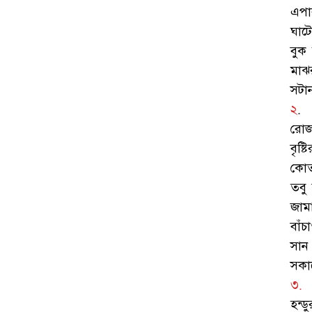
এপা
ঘাট
বুক 
মাঝ
সটা
২
.
রোজ
বৃষ
কোর
তবু
জামা
বাঁ
সান
সকা
৩.
হন্ড