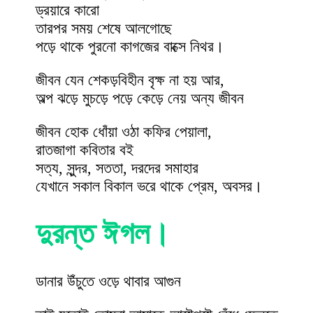
ড্রয়ারে কারো
তারপর সময় শেষে আলগোছে
পড়ে থাকে পুরনো কাগজের বাক্সে নিথর।
জীবন যেন শেকড়বিহীন বৃক্ষ না হয় আর,
অল্প ঝড়ে মুচড়ে পড়ে কেড়ে নেয় অন্য জীবন
জীবন হোক ধোঁয়া ওঠা কফির পেয়ালা,
রাতজাগা কবিতার বই
সত্য, সুন্দর, সততা, দরদের সমাহার
যেখানে সকাল বিকাল ভরে থাকে প্রেম, অবসর।
দুরন্ত ঈগল।
ডানার উঁচুতে ওড়ে থাবার আগুন