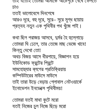
তাই যতোই তোমরা আমাকে আষ্টেপৃষ্টে বেঁধে ফেলতে
চাও
ততই ভালোবেসে দিনশেষে
আরও দূরে, বহু দূরে, সুরে– সুরে মুগ্ধ ছায়ায়
প্রত্যহ নতুন এক পৃথিবীর পথ খুঁজে পাই।
কথা ছিল পরাজয় আসবে, দুর্মর হৈ হুল্লোড়ে
তোমরা ঘি ঢেলে, তার তেজে মাছ ভেজে খাবে!
কিন্তু দেখো তো!
অথচ বিজয় আসে ধীরপায়ে, বিজ্ঞাপন হয়ে
ইউনিকোড ফ্রন্টের প্রিন্টে
সামহোয়্যার ব্লগের প্রতিক্রিয়ায়
কম্পিউটারের মাউসে মাউসে
তাই তারা উড়ে বেড়ায় গ্লোবাল নেটওয়ার্কে
ইনোভেশন ইনডেক্সে পৃথিবীময়!
তোমরা যতই মাথা কুটে মরো
যতই নিজের চুল নিজে ছিড়ে মরো