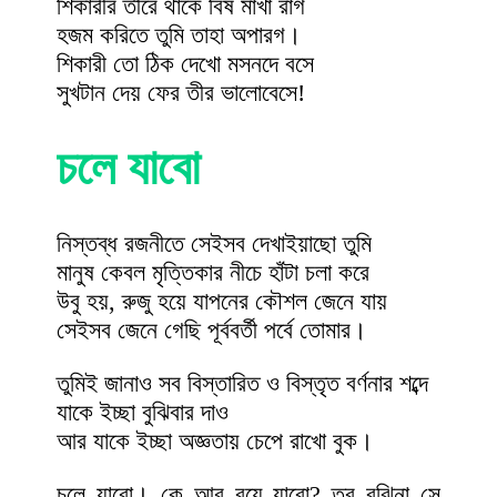
শিকারীর তীরে থাকে বিষ মাখা রাগ
হজম করিতে তুমি তাহা অপারগ।
শিকারী তো ঠিক দেখো মসনদে বসে
সুখটান দেয় ফের তীর ভালোবেসে!
চলে যাবো
নিস্তব্ধ রজনীতে সেইসব দেখাইয়াছো তুমি
মানুষ কেবল মৃত্তিকার নীচে হাঁটা চলা করে
উবু হয়, রুজু হয়ে যাপনের কৌশল জেনে যায়
সেইসব জেনে গেছি পূর্ববর্তী পর্বে তোমার।
তুমিই জানাও সব বিস্তারিত ও বিস্তৃত বর্ণনার শব্দে
যাকে ইচ্ছা বুঝিবার দাও
আর যাকে ইচ্ছা অজ্ঞতায় চেপে রাখো বুক।
চলে যাবো। কে আর রয়ে যাবো? তবু বুঝিনা সে