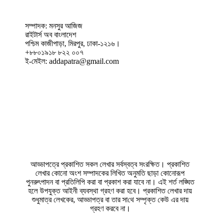
সম্পাদক: মনসুর আজিজ
রাইটার্স অব বাংলাদেশ
পশ্চিম কাজীপাড়া, মিরপুর, ঢাকা-১২১৬।
+৮৮০১৯১৮ ৮২২ ০০৭
ই-মেইল: addapatra@gmail.com
আড্ডাপত্রে প্রকাশিত সকল লেখার সর্বস্বত্ব সংরক্ষিত। প্রকাশিত
লেখার কোনো অংশ সম্পাদকের লিখিত অনুমতি ছাড়া কোনোরূপ
পুনরুৎপাদন বা প্রতিলিপি করা বা প্রকাশ করা যাবে না। এই শর্ত লঙ্ঘিত
হলে উপযুক্ত আইনী ব্যবস্থা গ্রহণ করা হবে। প্রকাশিত লেখার দায়
শুধুমাত্র লেখকের, আড্ডাপত্র বা তার সা‌থে সম্পৃক্ত কেউ এর দায়
গ্রহণ করবে না।