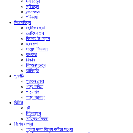
দর্শনতত্ত্ব
সৃষ্টিতত্ত্ব
নন্দনতত্ত্ব
পরিভাষা
শিশুসাহিত্য
ছোটদের ছড়া
ছোটদের গল্প
কিশোর উপন্যাস
হরর গল্প
সায়েন্স ফিকশন
রূপকথা
ফিচার
শিশুমনস্তত্ব
আঁকিবু‌কি
পুনর্পাঠ
পুরাতন লেখা
পাঠ্য কবিতা
পাঠ্য গল্প
পাঠ্য প্রবন্ধ
রিভিউ
বই
লিটলম্যাগ
সাহিত্যপত্রিকা
বিশেষ সংখ্যা
প্রথম দশক বিশেষ কবিতা সংখ্যা