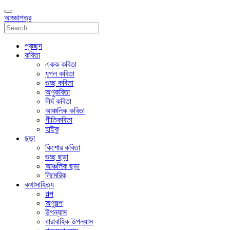
আড্ডাপত্র
প্রচ্ছদ
কবিতা
একক কবিতা
যুগল কবিতা
গুচ্ছ কবিতা
অণুকবিতা
দীর্ঘ কবিতা
আঞ্চলিক কবিতা
গীতিকবিতা
হাইকু
ছড়া
কিশোর কবিতা
গুচ্ছ ছড়া
আঞ্চলিক ছড়া
লিমেরিক
কথাসাহিত্য
গল্প
অণুগল্প
উপন্যাস
ধারাবাহিক উপন্যাস