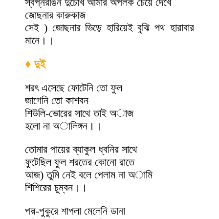
স্বপ্নরঙিন দুচোখ আমার অপলক চেয়ে দেখে
জোছনার কারুকাজ
সেই ) জোছনার ভিড়ে হারিয়েই বুঝি পথ হারাবার
মানে।।
♦ দুই
শরৎ এসেছে ফোটেনি তো ফুল
জাগেনি তো কাশবন
শিউলি-ভোরের সাথে তাই অাজ
হলো না অালিঙ্গন।।
তোমার পায়ের ব্যাকুল ধ্বনির সাথে
ফুটেছিল ফুল শরতের কোনো রাতে
আজ) তুমি নেই বলে পেলাম না অামি
শিশিরের চুম্বন।।
পদ্ম-পুকুরে শাপলা মেলেনি ডানা