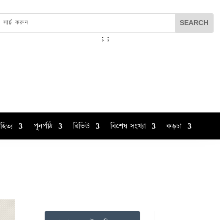
;
;
হিত্য
পুনর্পাঠ
রিভিউ
বিশেষ সংখ্যা
কড়চা