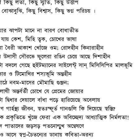
্ণ কিছু লতা, কিছু স্মৃতি, কিছু উত্তাপ
 বোঝাবুঝি, কিছু বিশ্বাস, কিছু ভগ্ন পরিচয় ।
য়ার ঝাপটা মানে না বারণ বোধাতীত
ে যায় কেশ, মিহি ত্বক, চোখের ভাষা
ো বৈরী আকাশ খোঁজে ওম; রোদহীন কিনারাহীন
 উদাসী সৌরভে ফুলেরা রঙিন চেয়ে আছে দিশাহীন
 বদলে গেছে হুইটম্যানের সাইলেন্ট্ সান্ মিসিসিপির মালভূমি
ভার ও টিমোথির শস্যভূমি অন্তহীন
মাঠে নবম-মাসের মৌমাছি গুঞ্জন;
াষী অন্তর্বর্তী চোখে যে প্রেমের জোয়ার
া দ্বিধার দেয়ালে বাঁধা পড়ে হারিয়েছে অবেলায়
মীণ গার্হস্থ্য জীবন, স্বতঃস্ফূর্ত গানগুলি কি দিয়েছে স্বস্তি?
বাক প্রকৃতিতে খুঁজে ফেরা এক অবিচ্ছেদ্য আধ্যাত্মিক নির্মলতা!
ে পাতাদের জড়সড় পতনোন্মুখ অন্বেষণে
 আসে স্বপ্ন-চৈতন্যের ডানায় কবিতা-অরন্য