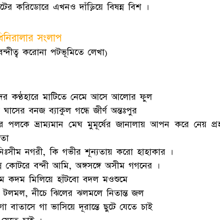
টের করিডোরে এখনও দাঁড়িয়ে বিষন্ন বিশ ।
িনিরালার সংলাপ
বন্দীত্ব করোনা পটভূমিতে লেখা)
ের কণ্ঠহারে মাটিতে নেমে আসে আলোর ফুল
ঘাসের বনজ ব্যাকুল গন্ধে জীর্ণ অন্তঃপুর
র পলকে ভ্রাম্যমান মেঘ মুমূর্ষের জানালায় আপন করে নেয় প্র
রতা
নিঃসীম নগরী, কি গভীর শূন্যতায় করো হাহাকার ।
্ন কোটরে বন্দী আমি, অঙ্গসঙ্গে অসীম গগনের ।
ে কদম মিলিয়ে হাঁটবো বদল মওশুমে
ু টলমল, নীচে ঝিলের ঝলমলে নিতান্ত জল
 বাতাসে গা ভাসিয়ে দূরান্তে ছুটে যেতে চাই