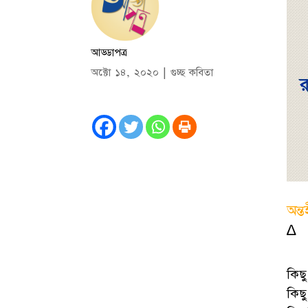
আড্ডাপত্র
অক্টো ১৪, ২০২০
|
গুচ্ছ কবিতা
অন্ত
∆
কিছ
কিছ