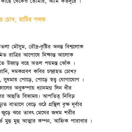
কাছে থেকেও তোমার, আমি কতদূরে ।
র চোখ, মাটির পলক
লা মৌসুম, রৌদ্র-বৃষ্টির অনন্ত বিশ্বলোক
মিত রাত্রির আপোষে নিষ্কান্ত আলোক
ৃতে উজাড় বহে অতল পয়মন্ত ঝোঁক ।
খোনি, দমকপ্রবণ কবির চন্দ্রাহত চোখ?
ি, সুষমায় পোড়ে, পোড়ে স্বত্ব যোগাযোগ ।
ালের অনুকম্পায় ধ্যানমগ্ন দিন ধীর
ের আহুতি বিভাময়। আপতিত্ নিবিড়
্যুত বাতাসে বেড়ে ওঠে গ্রন্থিল বৃক্ষ দূর্বার
 জুড়ে ঝরে তাবৎ মেঘের জখম শরীর
র্তে মুহু মুহু আত্মার কম্পন, আহ্নিক পারাবার ।