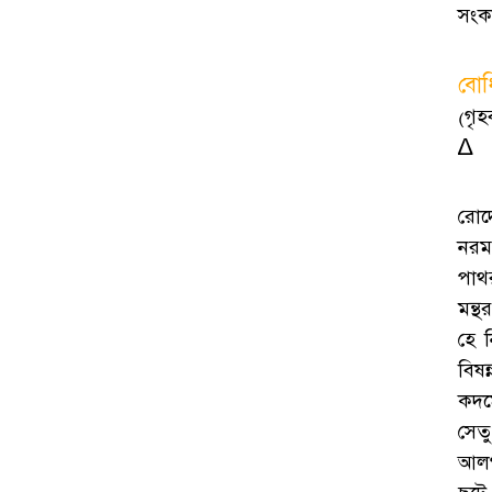
সংক
বোধ
(গৃহ
∆
রোদ
নরম 
পাথ
মন্থ
হে 
বিষন
কদম
সেত
আলগা