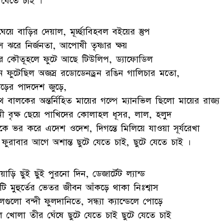
ে যেতে চাই ।
য়ে বাড়ির দেয়াল, মূর্চ্ছাবিহবল বইয়ের স্তুপ
স ঝরে নির্জনতা, আপোষী তৃষ্ণার ক্ষয়
র কৌতূহলে ফুটে আছে টিউলিপ, ড্যাফোডিল
ন ফুটেছিল অজস্র রডোডেনড্রন রঙিন গালিচার মতো,
াড়ের পাদদেশ জুড়ে,
থ বালকের অন্তর্নিহিত মায়ের গল্পে ম্যানভিল ছিলো মায়ের রাজ্য
নী বৃক্ষ ছেয়ে পাখিদের কোলাহল ধূসর, লাল, হলুদ
কে ভর করে এদেশ ওদেশ, দিগন্তে মিলিয়ে যাওয়া সূর্যরেখা
স ফুরাবার আগে অশান্ত ছুটে যেতে চাই, ছুটে যেতে চাই ।
য়াড়ি ছুঁই ছুঁই পুরনো দিন, ডেজার্টেট ল্যান্ড
িটি মুহুর্তের ভেতর জীবন আঁকড়ে থাকা নিঃশ্বাস
গুলো বন্দী ফুলদানিতে, সন্ধ্যা ক্যান্ডেলে পোড়ে
ুল খোলা তীর ঘেঁষে ছুটে যেতে চাই ছুটে যেতে চাই