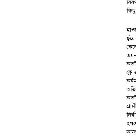
বিবর
কিছু
হাও
ছুঁয়
কেন
এমন
কতটা
ক্লো
কর্ন
অভিল
কতট
গ্রা
নির্
হলদ
আজও