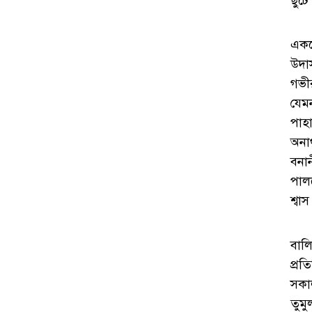
ছুট
একঘে
উদা
গভী
যেম
পাহ
অনা
বনা
পাল
শ্বা
বালি
প্রত
সকাল
তুম