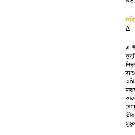
কত 
কবি
∆
এ উত
কুসু
নিভ
দ্যা
অগ্ন
মহাক
কাল
বেগচ
তীর
মুহূ