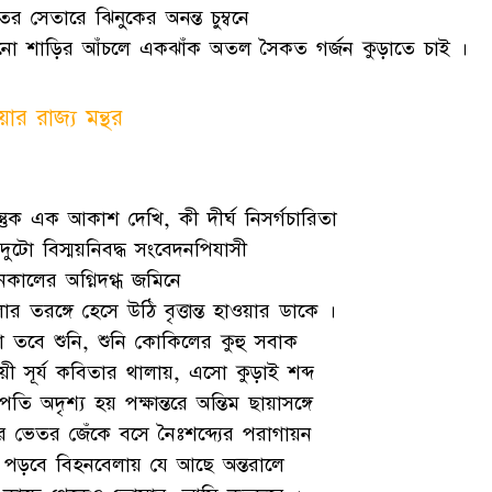
তের সেতারে ঝিনুকের অনন্ত চুম্বনে
ানো শাড়ির আঁচলে একঝাঁক অতল সৈকত গর্জন কুড়াতে চাই ।
য়ার রাজ্য মন্থর
্তুক এক আকাশ দেখি, কী দীর্ঘ নিসর্গচারিতা
ুটো বিস্ময়নিবদ্ধ সংবেদনপিযাসী
নকালের অগ্নিদগ্ধ জমিনে
 তরঙ্গে হেসে উঠি বৃত্তান্ত হাওয়ার ডাকে ।
 তবে শুনি, শুনি কোকিলের কুহু সবাক
য়ী সূর্য কবিতার থালায়, এসো কুড়াই শব্দ
াপতি অদৃশ্য হয় পক্ষান্তরে অন্তিম ছায়াসঙ্গে
র ভেতর জেঁকে বসে নৈঃশব্দ্যের পরাগায়ন
 পড়বে বিহনবেলায় যে আছে অন্তরালে