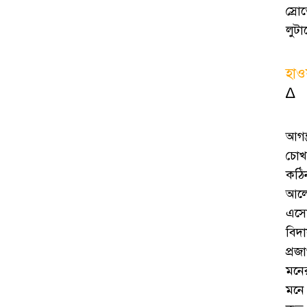
স্রো
লুট
হাও
∆
আগন
চোখদ
কঠি
আলোর
এসো
বিদা
প্রজ
মনে
মনে