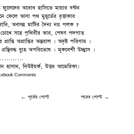
ন্ত ফুলেদের অবোধ হাসিতে মায়ার বন্টন
ে ফেলে আসা পথ মুহূর্তের বৃত্তাকার
খোনি, অবসন্ন মাটির দৈন্য নগ্ন পলক ?
্ণ চোখে সহে পৃথিবীর ভার, পেষণ পদপাত
 প্রাপ্তি অপ্রাপ্তির অন্তরাল । অদৃষ্ট পরিণাম ।
 গ্রন্থিবদ্ধ ব্যুহ অপরিতোষ । মূকবেশী উচ্ছ্বাস ।
…………
ন হাসান, নিউইয়র্ক, উত্তর আমেরিকা।
cebook Comments
←
পূর্বের পোস্ট
পরের পোস্ট
→