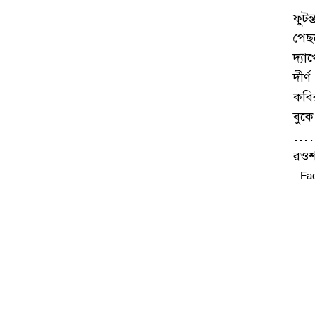
ফুট
পেছন
দ্যা
দীর
কবির
বুকে
…
রওশ
Fa