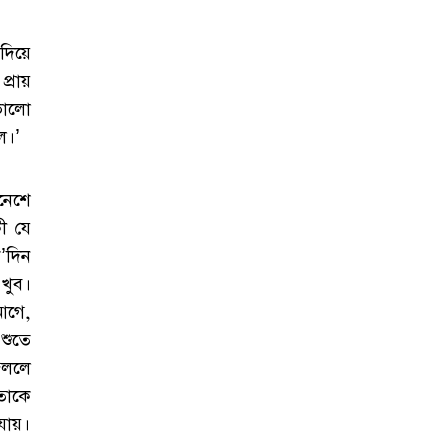
িয়ে
রায়
ভালো
ল।’
নেশে
ী যে
’দিন
খুব।
আগে,
শুতে
বললে
তাকে
ায়।