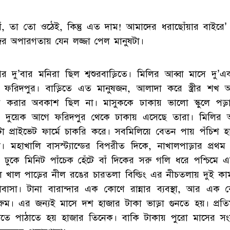
যাঁ, তা তো ওঠেই, কিন্তু এত দাম! আমাদের ধরাছোঁয়ার বাইরে’
ের অপারগতায় যেন লজ্জা পেল মানুষটা।
র দু’বার মনিরা ছিল শ্বশুরবাড়িতে। মিলির আব্বা মাসে দু’এ
 ফরিদপুর। বাড়িতে এত মানুষজন, আলাদা করে স্ত্রীর শখ আহ
ণ করার অবকাশ ছিল না। মাসুককে ঢাকায় ভালো স্কুলে পড়
 দুয়েক আগে ফরিদপুর থেকে ঢাকায় এসেছে তারা। মিলির আ
া প্রাইভেট ফার্মে চাকরি করে। সবমিলিয়ে বেতন পায় পঁচিশ হ
া। মহাখালি বাসস্ট্যান্ডের বিপরীত দিকে, নাখালপাড়ার প্রথম
ে ঢুকে মিনিট পাঁচেক হেঁটে বাঁ দিকের সরু গলি ধরে পশ্চিমে এ
ে খাল পাড়ের নীল রঙের চারতলা বিল্ডিং এর নীচতলায় দুই কা
়াবাসা। টানা বারান্দার এক কোণে রান্নার ব্যবস্থা, আর এক 
রুম। এর জন্যই মাসে দশ হাজার টাকা ভাড়া গুনতে হয়। প্রতি
়িতে পাঠাতে হয় হাজার তিনেক। বাকি টাকায় পুরো মাসের সং