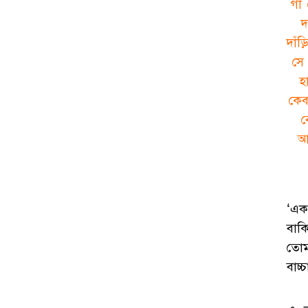
গা
দ
দাঁ
সে
হ
কেব
ব
আ
‘এক
বাক
তোম
বাচ্