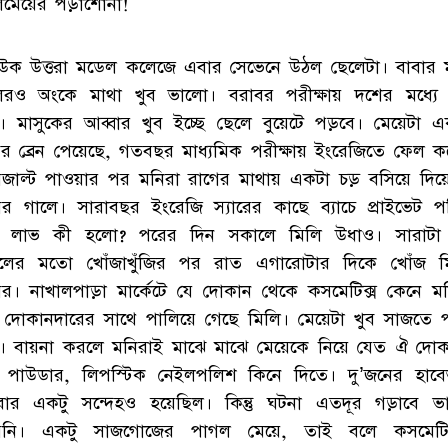
েমেয়ের পড়াশোনা!
উক উত্তরা মডেল কলেজে এবার সেভেনে উঠল ছেলেটা। বাবার
েরও অংকে মাথা খুব ভালো। বরাবর পরীক্ষায় দশের মধ্যে প
। মাসুকের আব্বার খুব ইচ্ছে ছেলে বুয়েটে পড়বে। মেয়েটা 
়ের ব্রেন পেয়েছে, গতবছর মাধ্যমিক পরীক্ষায় ইংরেজিতে ফেল ক
েজাল্ট পাওয়ার পর মনিরা রাগের মাথায় একটা চড় বসিয়ে দিয়
়ের গালে। সারাবছর ইংরেজি স্যারের কাছে ব্যাচে প্রাইভেট পড়
 লাভ কী হলো? পরের দিন সকালে মিলি উধাও। সারাটা
লের মতো খোঁজাখুঁজির পর রাত এগারোটার দিকে খোঁজ 
়ের। নাখালপাড়া মার্কেটে যে দোকান থেকে কসমেটিক্স কেনে মন
 দোকানদারের সাথে পালিয়ে গেছে মিলি। মেয়েটা খুব সাজতে প
। বায়না করলে মনিরাই মাঝে মাঝে মেয়েকে নিয়ে যেত ঐ দোক
ো, পাউডার, লিপস্টিক নেইলপলিশ কিনে দিতে। দু’জনের হাবে
রার একটু সন্দেহও হয়েছিল। কিন্তু ঘটনা এতদূর গড়াবে ভ
েনি। একটু সাজগোজের পাগল মেয়ে, তাই বলে কসমেটিক