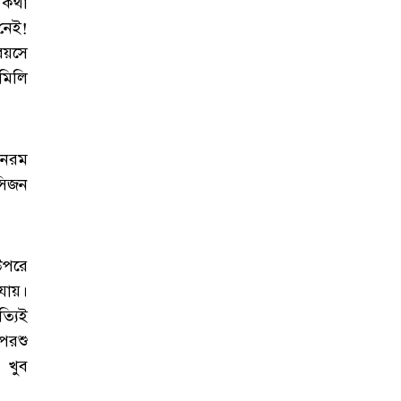
 কথা
নেই!
য়সে
মিলি
 নরম
সিজন
উপরে
ায়।
্যিই
পরশু
 খুব