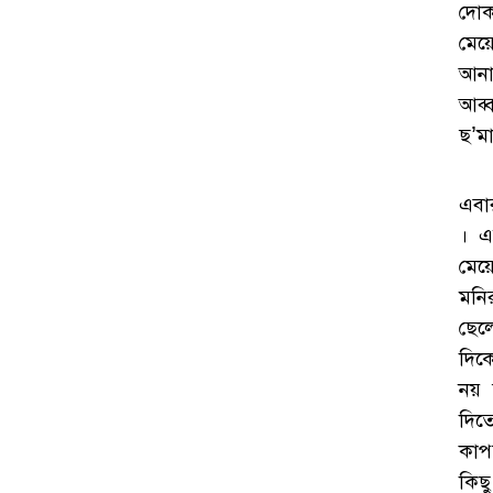
দোক
মেয়
আনা
আব্
ছ’ম
এবা
। এ
মেয়
মনি
ছেল
দিক
নয়
দিত
কাপ
কিছ