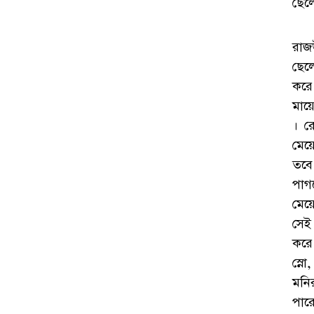
ছেল
রাজ
ছেল
করে
মায
। র
মেয
তবে
পাগ
মেয
সেই
করে
স্ন
মনি
পার