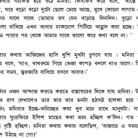
থায় সচকিত হয়ে ওঠে মনিরা; ফিসফিস করে বলে, ‘আস্তে
, ঘরে বড়ো বড়ো দুটো ছেলে মেয়ে আছে, মুখে কোনো লাগাম 
সের সাথে সাথে তোমার রস যেন বাড়ছে দিনদিন। বুড়ো ব
েলা বাঁধিয়ে এখন আবার ঢাকঢোল পিটিয়ে আহ্লাদ করা হচ্ছে। 
তে পারার পর থেকে আমার সাথে ভালো করে কথা বলে না। ’
রার কথায় আজিজের হাসি খুশি মুখটা চুপসে যায় । মনিরা
য় বলে, ‘যাও, বাথরুমে গিয়ে ভেজা কাপড় বদলে নাও আগে। 
জের সময়, জ্বরজারি বাঁধিয়ে বসবে আবার।’
টার ওজন আন্দাজ করতে করতে রান্নাঘরের দিকে যায় মনিরা। 
ে রাগ দেখালেও তার ভার ভার মনটা হঠাৎই হালকা হয়ে য
নিং মনিরার ইচ্ছে-অনিচ্ছের কথা খুব মনে রাখে মানুষটা। সত
রার ঘুরেফিরে ইলিশ মাছের কথা মনে হচ্ছিল ক’দিন। গত 
ে বৃষ্টি হচ্ছিল। মনিরা কথায় কথায় বলেছিল, ‘বাজারে এ সময়
শ উঠছে না গো?’