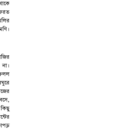
থাকে
 ফেরত
িলির
মণি।
াজির
 না।
 ফেলল
ঘুরে
েজের
বসে,
কিছু
্টের
োপড়