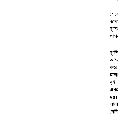
শেষ
জাম
দু’
লাগ
দু’
কান
করে
হলো
দুই
এঘর
হয়
আবা
বের