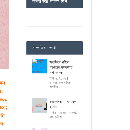
আড্ডাপত্রে লাইক দিন
সাম্প্রতিক লেখা
জন্মদিনে রহিমা
আখতার কল্পনা’র
দশ কবিতা
আগ ৭, ২০২৬
|
 মন
কবিতা
,
গুচ্ছ কবিতা
,
জন্মদিন
ল।
িজতে
গুচ্ছকবিতা । কামরুল
রবে;
হাসান
আগ ৪, ২০২৬
|
কবিতা
,
ঁটা
গুচ্ছ কবিতা
্দ।