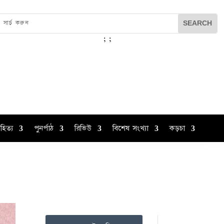
;
;
হিত্য
পুনর্পাঠ
রিভিউ
বিশেষ সংখ্যা
কড়চা