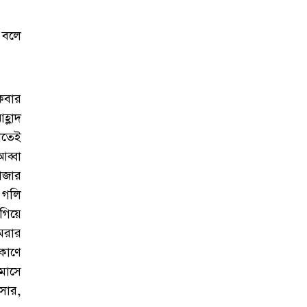
 বলে
কবার
্লাদ
াতেই
ব্বা
াজার
 গলি
গিয়ে
মরার
কোণে
মাসে
সার,