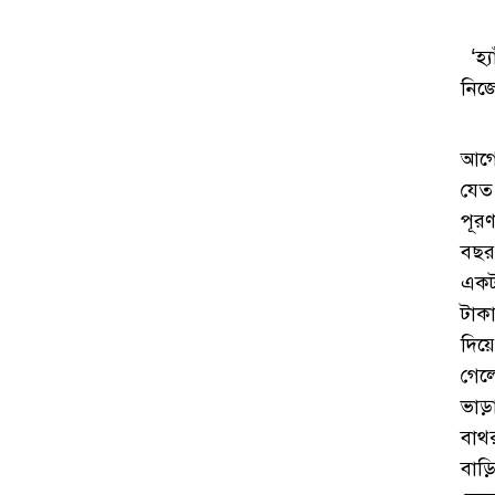
‘হ্
নিজ
আগে
যেত
পূর
বছর
একট
টাক
দিয়
গেল
ভাড
বাথ
বাড