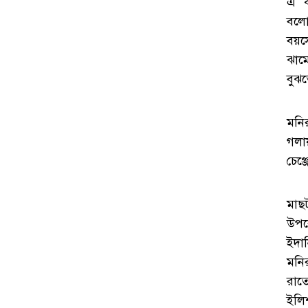
এ ক
বলো
বয়
ঝাম
বুঝ
মনি
গলা
চেঞ্
মাছ
উপর
ইদা
মনি
রাত
ইলি