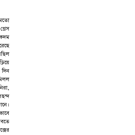
 মতো
্লেস
একদম
রেছে
েছিল
িয়ে
 দিন
মিলল
িরা,
ছন্দ
ানে।
ভাবে
াবতে
্সের