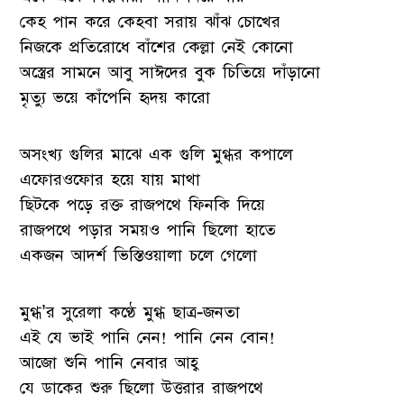
কেহ পান করে কেহবা সরায় ঝাঁঝ চোখের
নিজকে প্রতিরোধে বাঁশের কেল্লা নেই কোনো
অস্ত্রের সামনে আবু সাঈদের বুক চিতিয়ে দাঁড়ানো
মৃত্যু ভয়ে কাঁপেনি হৃদয় কারো
অসংখ্য গুলির মাঝে এক গুলি মুগ্ধর কপালে
এফোরওফোর হয়ে যায় মাথা
ছিটকে পড়ে রক্ত রাজপথে ফিনকি দিয়ে
রাজপথে পড়ার সময়ও পানি ছিলো হাতে
একজন আদর্শ ভিস্তিওয়ালা চলে গেলো
মুগ্ধ’র সুরেলা কণ্ঠে মুগ্ধ ছাত্র-জনতা
এই যে ভাই পানি নেন! পানি নেন বোন!
আজো শুনি পানি নেবার আহ্ব
যে ডাকের শুরু ছিলো উত্তরার রাজপথে