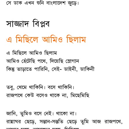
সে ডাক এখন শুনি বাংলাদেশ জুড়ে।
সাজ্জাদ বিপ্লব
এ মিছিলে আমিও ছিলাম
এ মিছিলে আমিও ছিলাম
আমিও হেঁটেছি পথে, দিয়েছি স্লোগান
কিন্তু তাড়াতে পারিনি, সেই- ডাইনী, ডাকিনী
তবু, থেমে থাকিনি। বসে থাকিনি।
রাজপথে কেউ বসেও থাকে না, মিছেমিছি
জানি, তুমিও বসে নেই। থাকো না।
রান্নাঘর ছেড়ে, সন্তান-সন্ততি ছেড়ে তুমি আজ রাজপথে,