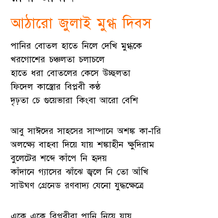
আঠারো জুলাই মুগ্ধ দিবস
পানির বোতল হাতে নিলে দেখি মুগ্ধকে
খরগোশের চঞ্চলতা চলাচলে
হাতে ধরা বোতলের কেসে উচ্ছলতা
ফিদেল কাস্ত্রোর বিপ্লবী কণ্ঠ
দৃঢ়তা চে গুয়েভারা কিংবা আরো বেশি
আবু সাঈদের সাহসের সাম্পানে অশঙ্ক কা-ারি
অলক্ষ্যে বাহবা দিয়ে যায় শঙ্কাহীন ক্ষুদিরাম
বুলেটের শব্দে কাঁপে নি হৃদয়
কাঁদানে গ্যাসের ঝাঁঝে জ্বলে নি তো আঁখি
সাউঘণ গ্রেনেড রণবাদ্য যেনো যুদ্ধক্ষেত্রে
একে একে বিপ্লবীরা পানি নিয়ে যায়