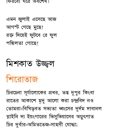
ফিরবো ঘরে অবশেষ।
এমন জুলাই এসেছে আজ
আগস্ট গেছে মুছে!
রক্ত দিয়েই ফুটবে রে ফুল
পঙ্কিলতা গোছে!
মিশকাত উজ্জ্বল
শিরোতাজ
চিরচেনা সূর্যালোকের প্রখর, তপ্ত দুপুর কিংবা
রাতের আকাশে মৃদু আলো করা চন্দ্রবিদ নও
তোমরা-বিঘিড়বত সভ্যতা ধ্বংসের দুর্দম দাবানল
প্লাইনি দ্য ইয়ংগারের ভিসুভিয়াসের অগ্নুৎপাত
চির দুর্বার-অমিততেজ-সাহসী যোদ্ধা;