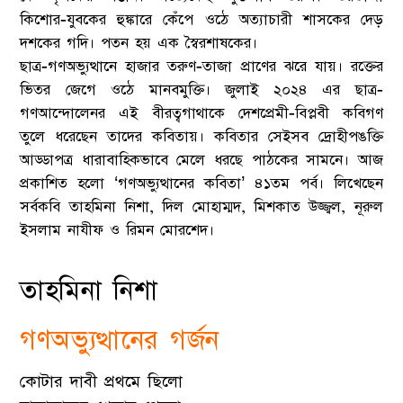
কিশোর-যুবকের হুঙ্কারে কেঁপে ওঠে অত্যাচারী শাসকের দেড়
দশকের গদি। পতন হয় এক স্বৈরশাষকের।
ছাত্র-গণঅভ্যুত্থানে হাজার তরুণ-তাজা প্রাণের ঝরে যায়। রক্তের
ভিতর জেগে ওঠে মানবমুক্তি। জুলাই ২০২৪ এর ছাত্র-
গণআন্দোলেনর এই বীরত্বগাথাকে দেশপ্রেমী-বিপ্লবী কবিগণ
তুলে ধরেছেন তাদের কবিতায়। কবিতার সেইসব দ্রোহীপঙক্তি
আড্ডাপত্র ধারাবাহিকভাবে মেলে ধরছে পাঠকের সামনে। আজ
প্রকাশিত হলো ‘গণঅভ্যুত্থানের কবিতা’ ৪১তম পর্ব। লিখেছেন
সর্বকবি তাহমিনা নিশা, দিল মোহাম্মদ, মিশকাত উজ্জ্বল, নূরুল
ইসলাম নাযীফ ও রিমন মোরশেদ।
তাহমিনা নিশা
গণঅভ্যুত্থানের গর্জন
কোটার দাবী প্রথমে ছিলো