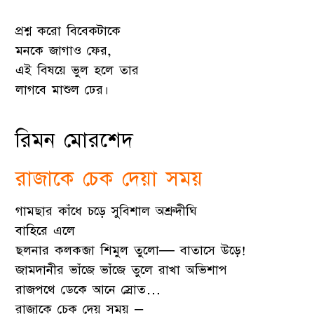
প্রশ্ন করো বিবেকটাকে
মনকে জাগাও ফের,
এই বিষয়ে ভুল হলে তার
লাগবে মাশুল ঢের।
রিমন মোরশেদ
রাজাকে চেক দেয়া সময়
গামছার কাঁধে চড়ে সুবিশাল অশ্রুদীঘি
বাহিরে এলে
ছলনার কলকব্জা শিমুল তুলো— বাতাসে উড়ে!
জামদানীর ভাঁজে ভাঁজে তুলে রাখা অভিশাপ
রাজপথে ডেকে আনে স্রোত…
রাজাকে চেক দেয় সময় –