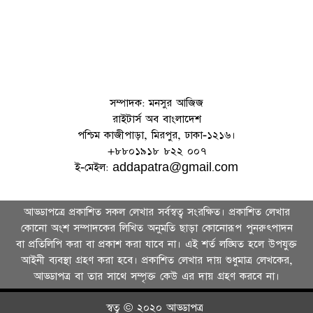
সম্পাদক: মনসুর আজিজ
রাইটার্স অব বাংলাদেশ
পশ্চিম কাজীপাড়া, মিরপুর, ঢাকা-১২১৬।
+৮৮০১৯১৮ ৮২২ ০০৭
ই-মেইল: addapatra@gmail.com
আড্ডাপত্রে প্রকাশিত সকল লেখার সর্বস্বত্ব সংরক্ষিত। প্রকাশিত লেখার
কোনো অংশ সম্পাদকের লিখিত অনুমতি ছাড়া কোনোরূপ পুনরুৎপাদন
বা প্রতিলিপি করা বা প্রকাশ করা যাবে না। এই শর্ত লঙ্ঘিত হলে উপযুক্ত
আইনী ব্যবস্থা গ্রহণ করা হবে। প্রকাশিত লেখার দায় শুধুমাত্র লেখকের,
আড্ডাপত্র বা তার সা‌থে সম্পৃক্ত কেউ এর দায় গ্রহণ করবে না।
স্বত্ব © ২০২০ আড্ডাপত্র