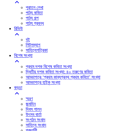
পুরাতন লেখা
পাঠ্য কবিতা
পাঠ্য গল্প
পাঠ্য প্রবন্ধ
রিভিউ
বই
লিটলম্যাগ
সাহিত্যপত্রিকা
বিশেষ সংখ্যা
প্রথম দশক বিশেষ কবিতা সংখ্যা
দ্বিতীয় দশক কবিতা সংখ্যা: ৪০ তরুণের কবিতা
আড্ডাপত্র ‘প্রথম কাব্যগ্রন্থ প্রথম কবিতা’ সংখ্যা
আড্ডাপত্র হাইকু সংখ্যা
কড়চা
স্মরণ
জন্মদিন
দিবস পালন
উৎসব বার্তা
সংগঠন সংবাদ
সাহিত্য সংবাদ
প্রদর্শনী