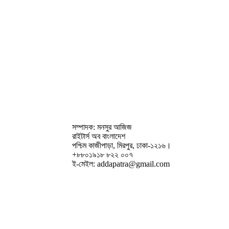
আগ ৩, ২০২৬
|
কবিতা
,
গুচ্ছ কবিতা
গুচ্ছকবিতা । মাহমুদুজ্জামান জামি
জুলা ৩০, ২০২৬
|
কবিতা
,
গুচ্ছ কবিতা
রোকেয়া ইসলাম এর গুচ্ছকবিতা
জুলা ১৮, ২০২৬
|
কবিতা
,
গুচ্ছ কবিতা
গুচ্ছকবিতা|শাহাবুদ্দীন নাগরী
জুলা ১০, ২০২৬
|
কবিতা
,
গুচ্ছ কবিতা
সম্পাদক: মনসুর আজিজ
রাইটার্স অব বাংলাদেশ
পশ্চিম কাজীপাড়া, মিরপুর, ঢাকা-১২১৬।
+৮৮০১৯১৮ ৮২২ ০০৭
ই-মেইল: addapatra@gmail.com