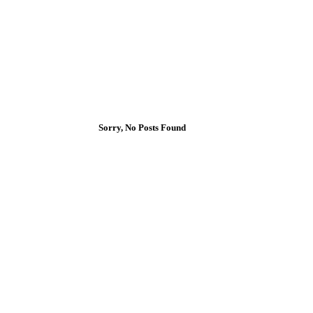
Sorry, No Posts Found
আড্ডাপত্রে লাইক দিন
সাম্প্রতিক লেখা
গুচ্ছকবিতা । কামরুল হাসান
আগ ৪, ২০২৬
|
কবিতা
,
গুচ্ছ কবিতা
গুচ্ছকবিতা । মামুন সুলতানের