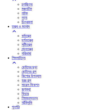
চলচ্চিত্র
মঞ্চনাটক
নাটক
নৃত্য
চিত্রকলা
তত্ত্ব ও মতবাদ
ধর্মতত্ত্ব
দর্শনতত্ত্ব
সৃষ্টিতত্ত্ব
নন্দনতত্ত্ব
পরিভাষা
শিশুসাহিত্য
ছোটদের ছড়া
ছোটদের গল্প
কিশোর উপন্যাস
হরর গল্প
সায়েন্স ফিকশন
রূপকথা
ফিচার
শিশুমনস্তত্ব
আঁকিবু‌কি
পুনর্পাঠ