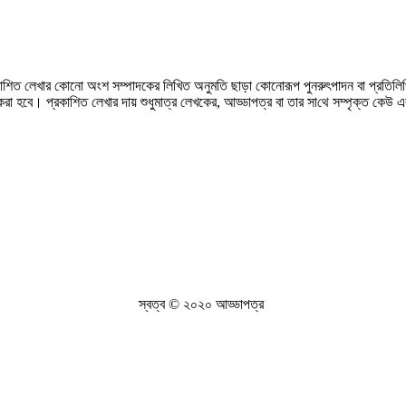
রকাশিত লেখার কোনো অংশ সম্পাদকের লিখিত অনুমতি ছাড়া কোনোরূপ পুনরুৎপাদন বা প্রতিলিপি
করা হবে। প্রকাশিত লেখার দায় শুধুমাত্র লেখকের, আড্ডাপত্র বা তার সা‌থে সম্পৃক্ত কেউ 
স্বত্ব © ২০২০ আড্ডাপত্র