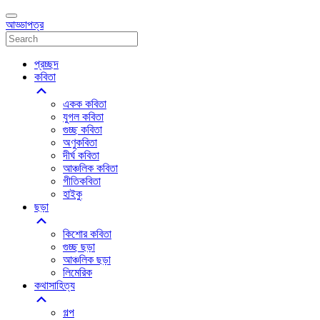
আড্ডাপত্র
প্রচ্ছদ
কবিতা
একক কবিতা
যুগল কবিতা
গুচ্ছ কবিতা
অণুকবিতা
দীর্ঘ কবিতা
আঞ্চলিক কবিতা
গীতিকবিতা
হাইকু
ছড়া
কিশোর কবিতা
গুচ্ছ ছড়া
আঞ্চলিক ছড়া
লিমেরিক
কথাসাহিত্য
গল্প