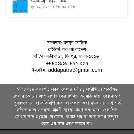
গুচ্ছকবিতা|শাহাবুদ্দীন নাগরী
জুলা ১০, ২০২৬
|
কবিতা
,
গুচ্ছ কবিতা
সম্পাদক: মনসুর আজিজ
রাইটার্স অব বাংলাদেশ
পশ্চিম কাজীপাড়া, মিরপুর, ঢাকা-১২১৬।
+৮৮০১৯১৮ ৮২২ ০০৭
ই-মেইল: addapatra@gmail.com
আড্ডাপত্রে প্রকাশিত সকল লেখার সর্বস্বত্ব সংরক্ষিত। প্রকাশিত
লেখার কোনো অংশ সম্পাদকের লিখিত অনুমতি ছাড়া কোনোরূপ
পুনরুৎপাদন বা প্রতিলিপি করা বা প্রকাশ করা যাবে না। এই শর্ত
লঙ্ঘিত হলে উপযুক্ত আইনী ব্যবস্থা গ্রহণ করা হবে। প্রকাশিত
লেখার দায় শুধুমাত্র লেখকের, আড্ডাপত্র বা তার সা‌থে সম্পৃক্ত
কেউ এর দায় গ্রহণ করবে না।