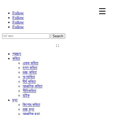
Follow
Follow
Follow
Follow
Search
for:
;
;
প্রচ্ছদ
কবিতা
একক কবিতা
যুগল কবিতা
গুচ্ছ কবিতা
অণুকবিতা
দীর্ঘ কবিতা
আঞ্চলিক কবিতা
গীতিকবিতা
হাইকু
ছড়া
কিশোর কবিতা
গুচ্ছ ছড়া
আঞ্চলিক ছড়া