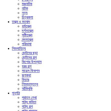
মঞ্চনাটক
নাটক
নৃত্য
চিত্রকলা
তত্ত্ব ও মতবাদ
ধর্মতত্ত্ব
দর্শনতত্ত্ব
সৃষ্টিতত্ত্ব
নন্দনতত্ত্ব
পরিভাষা
শিশুসাহিত্য
ছোটদের ছড়া
ছোটদের গল্প
কিশোর উপন্যাস
হরর গল্প
সায়েন্স ফিকশন
রূপকথা
ফিচার
শিশুমনস্তত্ব
আঁকিবু‌কি
পুনর্পাঠ
পুরাতন লেখা
পাঠ্য কবিতা
পাঠ্য গল্প
পাঠ্য প্রবন্ধ