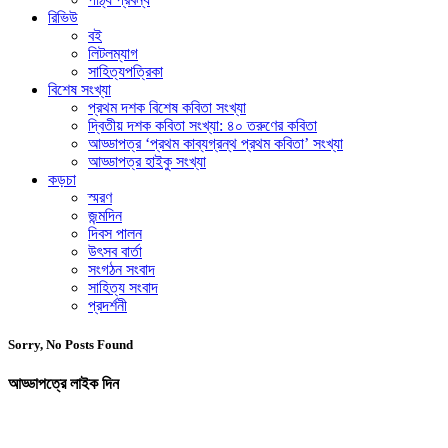
রিভিউ
বই
লিটলম্যাগ
সাহিত্যপত্রিকা
বিশেষ সংখ্যা
প্রথম দশক বিশেষ কবিতা সংখ্যা
দ্বিতীয় দশক কবিতা সংখ্যা: ৪০ তরুণের কবিতা
আড্ডাপত্র ‘প্রথম কাব্যগ্রন্থ প্রথম কবিতা’ সংখ্যা
আড্ডাপত্র হাইকু সংখ্যা
কড়চা
স্মরণ
জন্মদিন
দিবস পালন
উৎসব বার্তা
সংগঠন সংবাদ
সাহিত্য সংবাদ
প্রদর্শনী
Sorry, No Posts Found
আড্ডাপত্রে লাইক দিন